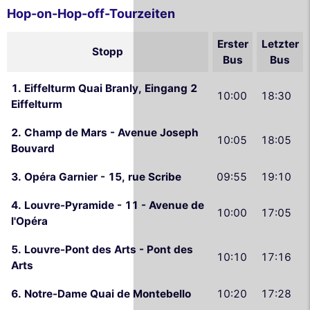
Hop-on-Hop-off-Tourzeiten
Erster
Letzter
Stopp
Bus
Bus
1. Eiffelturm Quai Branly, Eingang 2
10:00
18:30
Eiffelturm
2. Champ de Mars - Avenue Joseph
10:05
18:05
Bouvard
3. Opéra Garnier - 15, rue Scribe
09:55
19:10
4. Louvre-Pyramide - 11 - Avenue de
10:00
17:05
l'Opéra
5. Louvre-Pont des Arts - Pont des
10:10
17:16
Arts
6. Notre-Dame Quai de Montebello
10:20
17:28