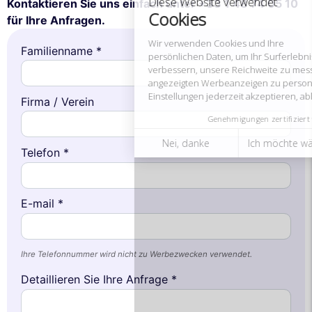
Kontaktieren Sie uns einfach unter +33 1 48 74 05 10
Einstellungen jederzeit akzeptieren, ablehnen oder anpassen.
für Ihre Anfragen.
Genehmigungen zertifiziert von
Familienname *
Nei, danke
Ich möchte wählen
Ich stimme zu
Firma / Verein
Telefon *
E-mail *
Ihre Telefonnummer wird nicht zu Werbezwecken verwendet.
Detaillieren Sie Ihre Anfrage *