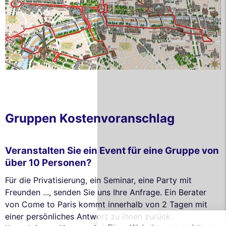
Gruppen Kostenvoranschlag
Veranstalten Sie ein Event für eine Gruppe von
Diese Website verwendet
über 10 Personen?
Cookies
Für die Privatisierung, ein Seminar, eine Party mit
Freunden ..., senden Sie uns Ihre Anfrage. Ein Berater
Wir verwenden Cookies und Ihre
persönlichen Daten, um Ihr Surferlebnis zu
von Come to Paris kommt innerhalb von 2 Tagen mit
verbessern, unsere Reichweite zu messen und die Ihnen
einer persönliches Antwort zu ihnen zurück.
angezeigten Werbeanzeigen zu personalisieren. Sie können Ihre