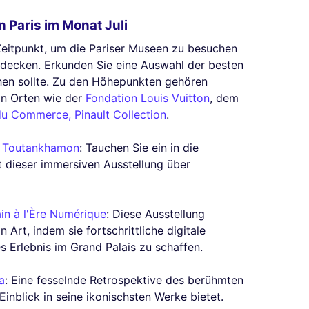
 Paris im Monat Juli
e Zeitpunkt, um die Pariser Museen zu besuchen
tdecken. Erkunden Sie eine Auswahl der besten
sehen sollte. Zu den Höhepunkten gehören
an Orten wie der
Fondation Louis Vuitton
, dem
u Commerce, Pinault Collection
.
ce Toutankhamon
: Tauchen Sie ein in die
t dieser immersiven Ausstellung über
in à l'Ère Numérique
: Diese Ausstellung
Art, indem sie fortschrittliche digitale
s Erlebnis im Grand Palais zu schaffen.
a
: Eine fesselnde Retrospektive des berühmten
inblick in seine ikonischsten Werke bietet.