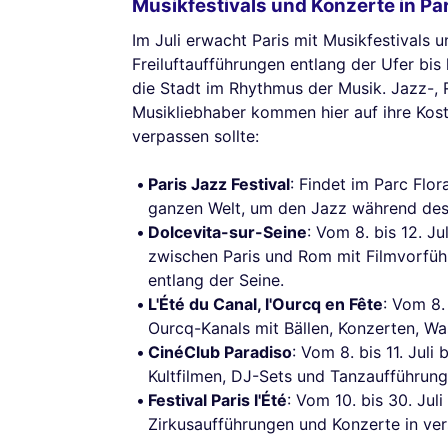
Musikfestivals und Konzerte in Par
Im Juli erwacht Paris mit Musikfestivals 
Freiluftaufführungen entlang der Ufer bis
die Stadt im Rhythmus der Musik. Jazz-, 
Musikliebhaber kommen hier auf ihre Koste
verpassen sollte:
Paris Jazz Festival
: Findet im Parc Flor
ganzen Welt, um den Jazz während des
Dolcevita-sur-Seine
: Vom 8. bis 12. Ju
zwischen Paris und Rom mit Filmvorfüh
entlang der Seine.
L'Été du Canal, l'Ourcq en Fête
: Vom 8.
Ourcq-Kanals mit Bällen, Konzerten, Wa
CinéClub Paradiso
: Vom 8. bis 11. Juli
Kultfilmen, DJ-Sets und Tanzaufführung
Festival Paris l'Été
: Vom 10. bis 30. Juli
Zirkusaufführungen und Konzerte in ver