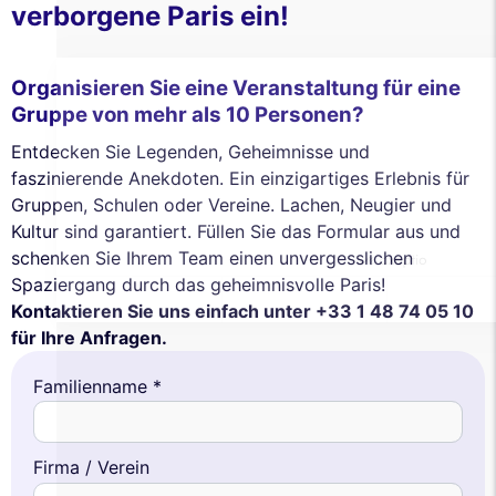
verborgene Paris ein!
Wir verwenden Cookies und Ihre persönlichen Daten, um Ihr
Surferlebnis zu verbessern, unsere Reichweite zu messen und die
Ihnen angezeigten Werbeanzeigen zu personalisieren. Sie können Ihre
Organisieren Sie eine Veranstaltung für eine
Einstellungen jederzeit akzeptieren, ablehnen oder anpassen.
Gruppe von mehr als 10 Personen?
Genehmigungen zertifiziert von
Entdecken Sie Legenden, Geheimnisse und
Nei, danke
Ich möchte wählen
Ich stimme zu
faszinierende Anekdoten. Ein einzigartiges Erlebnis für
Gruppen, Schulen oder Vereine. Lachen, Neugier und
Kultur sind garantiert. Füllen Sie das Formular aus und
schenken Sie Ihrem Team einen unvergesslichen
Spaziergang durch das geheimnisvolle Paris!
Kontaktieren Sie uns einfach unter +33 1 48 74 05 10
für Ihre Anfragen.
Familienname *
Firma / Verein