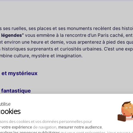
mais ses ruelles, ses places et ses monuments recèlent des hist
t légendes”
vous emmène à la rencontre d’un Paris caché, ent
 environ une heure et demie, vous arpenterez à pied des quar
historiques surprenants et curiosités urbaines. C’est une exp
mbine culture, mystère et imagination.
e et mystérieux
u fantastique
matiques de Paris, de Saint‑Michel à l’Île de la Cité, en passa
tilise
rent. Vous découvrirez des symboles anciens gravés sur des f
cookies
 qui ont traversé les siècles. Que ce soit des histoires de ma
re sur un passé fascinant et souvent surprenant.
isons des cookies et vos données personnelles pour
r votre expérience
de navigation,
mesurer notre audience
,
aliser les annonces publicitaires
qui vous sont présentées. Vous pouvez 