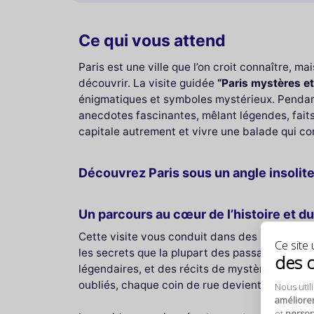
Ce qui vous attend
Paris est une ville que l’on croit connaître, 
découvrir. La visite guidée
“Paris mystères e
énigmatiques et symboles mystérieux. Pendant
anecdotes fascinantes, mêlant légendes, faits 
capitale autrement et vivre une balade qui co
Découvrez Paris sous un angle insolit
Un parcours au cœur de l’histoire et d
Cette visite vous conduit dans des lieux emblé
Ce site u
les secrets que la plupart des passants igno
des 
légendaires, et des récits de mystères urbains
oubliés, chaque coin de rue devient une fenêt
Nous util
améliore
et
personn