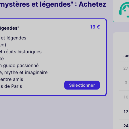
 mystères et légendes" : Achetez
19 €
légendes"
 et légendes
‹
ed)
 récits historiques
Lu
té
n guide passionné
27
e, mythe et imaginaire
 entre amis
3
Sélectionner
s de Paris
10
17
24