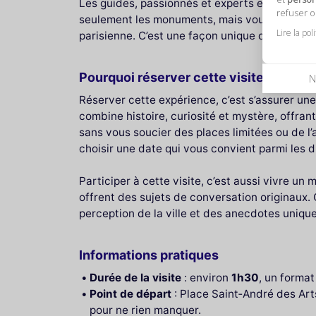
Les guides, passionnés et experts en narration
refuser 
seulement les monuments, mais vous plongerez
Lire la pol
parisienne. C’est une façon unique de lier déc
Pourquoi réserver cette visite ?
N
Réserver cette expérience, c’est s’assurer une
combine histoire, curiosité et mystère, offrant
sans vous soucier des places limitées ou de l’
choisir une date qui vous convient parmi les di
Participer à cette visite, c’est aussi vivre un 
offrent des sujets de conversation originaux. 
perception de la ville et des anecdotes unique
Informations pratiques
Durée de la visite
: environ
1h30
, un format
Point de départ
: Place Saint‑André des Art
pour ne rien manquer.