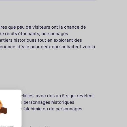
oires que peu de visiteurs ont la chance de
re récits étonnants, personnages
tiers historiques tout en explorant des
érience idéale pour ceux qui souhaitent voir la
nt par les Halles, avec des arrêts qui révèlent
açades, des personnages historiques
lédictions, d’alchimie ou de personnages
accepter,