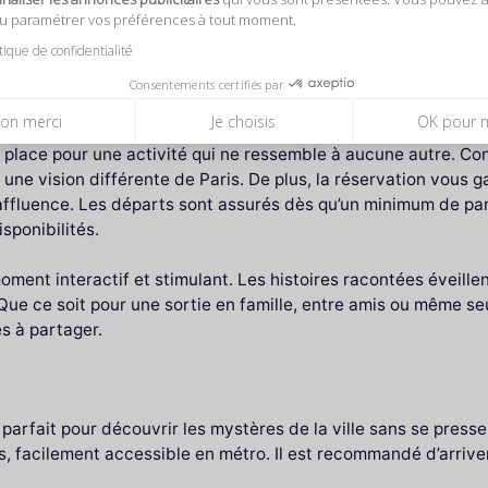
, savent captiver leur public avec des anecdotes intrigantes 
ou paramétrer vos préférences à tout moment.
 dans leurs secrets, en apprenant comment certains événemen
itique de confidentialité
ouverte culturelle et divertissement.
Consentements certifiés par
on merci
Je choisis
OK pour 
 place pour une activité qui ne ressemble à aucune autre. Con
 une vision différente de Paris. De plus, la réservation vous g
affluence. Les départs sont assurés dès qu’un minimum de part
sponibilités.
moment interactif et stimulant. Les histoires racontées éveillen
Que ce soit pour une sortie en famille, entre amis ou même se
s à partager.
 parfait pour découvrir les mystères de la ville sans se presse
s, facilement accessible en métro. Il est recommandé d’arrive