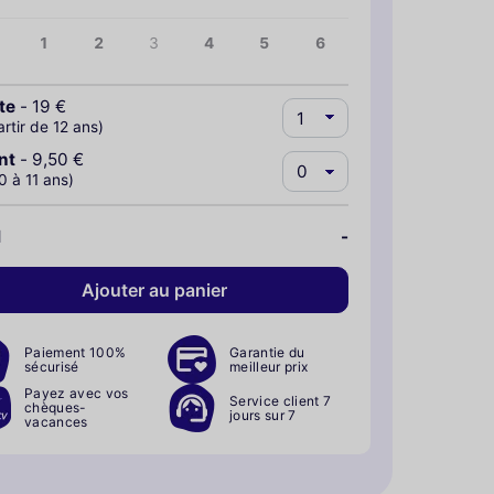
1
2
3
4
5
6
te
-
19 €
artir de 12 ans)
nt
-
9,50 €
0 à 11 ans)
l
-
Ajouter au panier
Paiement 100%
Garantie du
sécurisé
meilleur prix
Payez avec vos
Service client 7
chèques-
jours sur 7
vacances