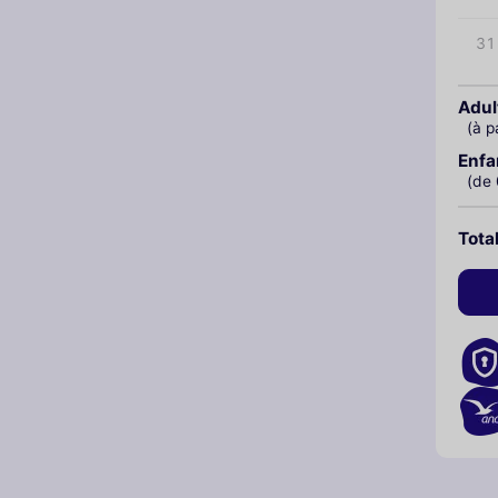
31
Adul
(à p
Enfa
(de 
Tota