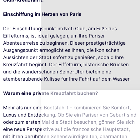
Einschiffung im Herzen von Paris
Der Einschiffungspunkt im Noti Club, am Fuße des
Eiffelturms, ist ideal gelegen, um Ihre Pariser
Abenteuerreise zu beginnen. Dieser prestigeträchtige
Ausgangspunkt ermöglicht es Ihnen, die ikonischen
Aussichten der Stadt sofort zu genießen, sobald Ihre
Diese Website verwendet
Kreuzfahrt beginnt. Der Eiffelturm, historische Brücken
Cookies
und die wunderschönen Seine-Ufer bieten eine
atemberaubende Kulisse für Ihre Fahrt auf dem Wasser.
Wir verwenden Cookies und Ihre
persönlichen Daten, um Ihr Surferlebnis zu
verbessern, unsere Reichweite zu messen und die Ihnen
Warum eine private Kreuzfahrt buchen?
angezeigten Werbeanzeigen zu personalisieren. Sie können Ihre
Einstellungen jederzeit akzeptieren, ablehnen oder anpassen.
Mehr als nur eine Bootsfahrt – kombinieren Sie Komfort,
Genehmigungen zertifiziert von
Luxus und Entdeckung. Ob Sie ein Pariser von Geburt sind
oder zum ersten Mal die Stadt besuchen, gönnen Sie sich
Nei, danke
Ich möchte wählen
Ich stimme zu
eine neue Perspektive auf die französische Hauptstadt,
mit ihren berühmten Sehenswürdigkeiten, charmanten