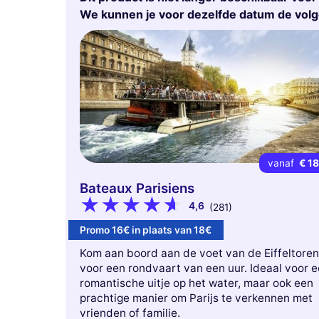
We kunnen je voor dezelfde datum de vol
vanaf
€ 1
Bateaux Parisiens
4,6
(281)
Promo 16€ in plaats van 18€
Kom aan boord aan de voet van de Eiffeltoren
voor een rondvaart van een uur. Ideaal voor 
romantische uitje op het water, maar ook een
prachtige manier om Parijs te verkennen met
vrienden of familie.