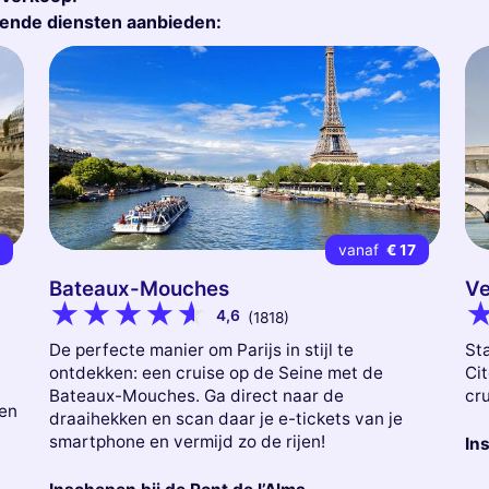
gende diensten aanbieden:
8
vanaf
€ 17
Bateaux-Mouches
Ve
4,6
(1818)
De perfecte manier om Parijs in stijl te
Sta
ontdekken: een cruise op de Seine met de
Cit
Bateaux-Mouches. Ga direct naar de
cr
een
draaihekken en scan daar je e-tickets van je
smartphone en vermijd zo de rijen!
Ins