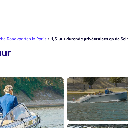
che Rondvaarten in Parijs
1,5-uur durende privécruises op de Sein
uur