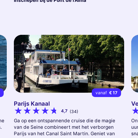
Inschepen bij de Pont de l’Alma
3
vanaf
€ 17
Parijs Kanaal
Ve
4,7
(34)
ne
Ga op een ontspannende cruise die de magie
On
.
van de Seine combineert met het verborgen
uu
Parijs van het Canal Saint Martin. Geniet van
sn