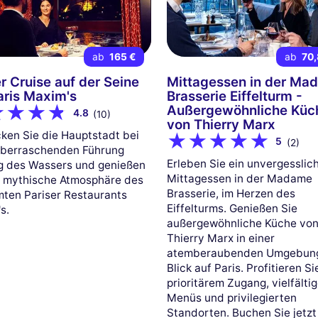
ab
165 €
ab
70,
r Cruise auf der Seine
Mittagessen in der Ma
aris Maxim's
Brasserie Eiffelturm -
Außergewöhnliche Küc
4.8
(10)
von Thierry Marx
ken Sie die Hauptstadt bei
5
(2)
überraschenden Führung
Erleben Sie ein unvergesslic
g des Wassers und genießen
Mittagessen in der Madame
e mythische Atmosphäre des
Brasserie, im Herzen des
ten Pariser Restaurants
Eiffelturms. Genießen Sie
s.
außergewöhnliche Küche vo
Thierry Marx in einer
atemberaubenden Umgebung
Blick auf Paris. Profitieren S
prioritärem Zugang, vielfälti
Menüs und privilegierten
Standorten. Buchen Sie jetzt 