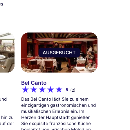
es
AUSGEBUCHT
Bel Canto
5
(2)
Das Bel Canto lädt Sie zu einem
 und
einzigartigen gastronomischen und
musikalischen Erlebnis ein. Im
d
Herzen der Hauptstadt genießen
 hin zu
Sie exquisite französische Küche
auf der
begleitet von lyrischen Melodien,