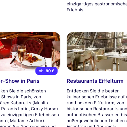
einzigartiges gastronomisch
Erlebnis.
ab
80 €
r-Show in Paris
Restaurants Eiffelturm
ken Sie die schönsten
Entdecken Sie die besten
-Shows in Paris, von
kulinarischen Erlebnisse auf
ären Kabaretts (Moulin
rund um den Eiffelturm, von
 Paradis Latin, Crazy Horse)
historischen Restaurants un
 zu einzigartigen Erlebnissen
authentischen Brasserien bis
anto, Madame Arthur).
außergewöhnlichen Tischen 
ieren Sie Gastronomie und
Eisenfrau und Gourmet-