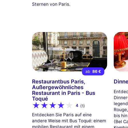
Sternen von Paris.
ab
86 €
Restaurantbus Paris,
Dinne
Außergewöhnliches
Entdec
Restaurant in Paris - Bus
Dinner
Toqué
legend
4
(1)
Rouge,
Entdecken Sie Paris auf eine
bis hin
andere Weise mit Bus Toqué: einem
(Bel C
mobilen Restaurant mit einem
Kombin