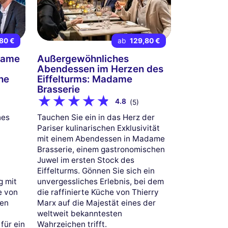
80 €
ab
129,80 €
dame
Außergewöhnliches
Abendessen im Herzen des
he
Eiffelturms: Madame
Brasserie
4.8
(5)
hes
Tauchen Sie ein in das Herz der
Pariser kulinarischen Exklusivität
mit einem Abendessen in Madame
Brasserie, einem gastronomischen
n
Juwel im ersten Stock des
Eiffelturms. Gönnen Sie sich ein
 mit
unvergessliches Erlebnis, bei dem
ie von
die raffinierte Küche von Thierry
gen
Marx auf die Majestät eines der
weltweit bekanntesten
für ein
Wahrzeichen trifft.