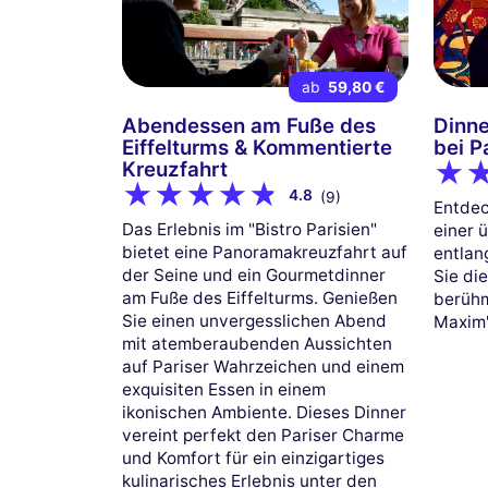
ab
59,80 €
Abendessen am Fuße des
Dinne
Eiffelturms & Kommentierte
bei P
Kreuzfahrt
4.8
(9)
Entdec
Das Erlebnis im "Bistro Parisien"
einer 
bietet eine Panoramakreuzfahrt auf
entlan
der Seine und ein Gourmetdinner
Sie di
am Fuße des Eiffelturms. Genießen
berühm
Sie einen unvergesslichen Abend
Maxim'
mit atemberaubenden Aussichten
auf Pariser Wahrzeichen und einem
exquisiten Essen in einem
ikonischen Ambiente. Dieses Dinner
vereint perfekt den Pariser Charme
und Komfort für ein einzigartiges
kulinarisches Erlebnis unter den