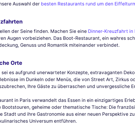
unsere Auswahl der
besten Restaurants rund um den Eiffeltur
uzfahrten
ellen der Seine finden. Machen Sie eine
Dinner-Kreuzfahrt in 
hren Augen vorbeiziehen. Das Boot-Restaurant, ein wahres s
ntdeckung, Genuss und Romantik miteinander verbindet.
che Orte
 sei es aufgrund unerwarteter Konzepte, extravaganten Dekor
ebnisse im Dunkeln oder Menüs, die von Street Art, Zirkus od
auszubrechen, Ihre Gäste zu überraschen und unvergessliche E
urant in Paris verwandelt das Essen in ein einzigartiges Erl
otstouren, geheime oder thematische Tische: Die französis
die Stadt und ihre Gastronomie aus einer neuen Perspektive 
 kulinarisches Universum entführen.