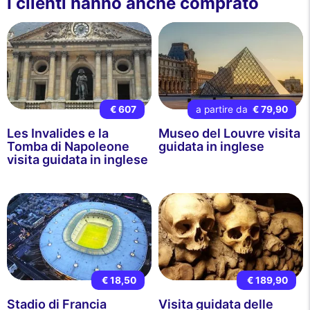
I clienti hanno anche comprato
€ 607
a partire da
€ 79,90
Les Invalides e la
Museo del Louvre visita
Tomba di Napoleone
guidata in inglese
visita guidata in inglese
€ 18,50
€ 189,90
Stadio di Francia
Visita guidata delle