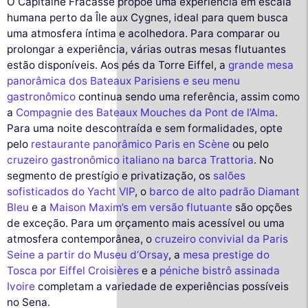
O Capitaine Fracasse propõe uma experiência em escala
humana perto da Île aux Cygnes, ideal para quem busca
uma atmosfera íntima e acolhedora. Para comparar ou
prolongar a experiência, várias outras mesas flutuantes
estão disponíveis. Aos pés da Torre Eiffel, a
grande mesa
panorâmica dos Bateaux Parisiens e seu menu
gastronômico
continua sendo uma referência, assim como
a
Compagnie des Bateaux Mouches da Pont de l’Alma
.
Para uma noite descontraída e sem formalidades, opte
pelo
restaurante panorâmico Paris en Scène
ou pelo
cruzeiro gastronômico italiano na barca Trattoria
. No
segmento de prestígio e privatização, os
salões
sofisticados do Yacht VIP
, o
barco de alto padrão Diamant
Bleu
e a
Maison Maxim’s em versão flutuante
são opções
de exceção. Para um orçamento mais acessível ou uma
atmosfera contemporânea, o
cruzeiro convivial da Paris
Seine a partir do Museu d’Orsay
, a
mesa prestige do
Tosca por Eiffel Croisières
e a
péniche bistrô assinada
Ivoire
completam a variedade de experiências possíveis
no Sena.