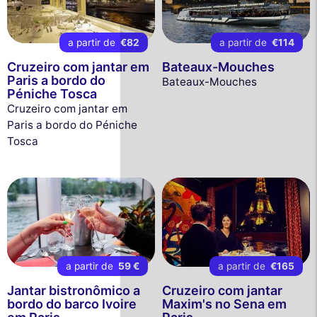
a partir de
€82
a partir de
€114
Cruzeiro com jantar em
Bateaux-Mouches
Paris a bordo do
Bateaux-Mouches
Péniche Tosca
Cruzeiro com jantar em
Paris a bordo do Péniche
Tosca
a partir de
59 €
a partir de
€165
Jantar bistronômico a
Cruzeiro com jantar
bordo do barco Ivoire
Maxim's no Sena em