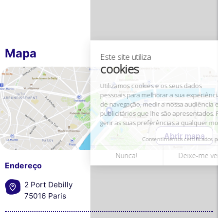
cookies
Utilizamos cookies e os seus dados
pessoais para melhorar a sua experiência
de navegação, medir a nossa audiência e personalizar os anúncios
Mapa
publicitários que lhe são apresentados. Pode aceitar, rejeitar ou
gerir as suas preferências a qualquer momento.
Consentimentos certificados por
Nunca!
Deixe-me ver
Ok para mim
Abrir mapa
Endereço
2 Port Debilly
75016 Paris