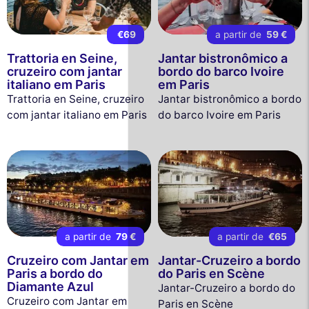
€69
a partir de
59 €
Trattoria en Seine,
Jantar bistronômico a
cruzeiro com jantar
bordo do barco Ivoire
italiano em Paris
em Paris
Trattoria en Seine, cruzeiro
Jantar bistronômico a bordo
com jantar italiano em Paris
do barco Ivoire em Paris
a partir de
79 €
a partir de
€65
Cruzeiro com Jantar em
Jantar-Cruzeiro a bordo
Paris a bordo do
do Paris en Scène
Diamante Azul
Jantar-Cruzeiro a bordo do
Cruzeiro com Jantar em
Paris en Scène