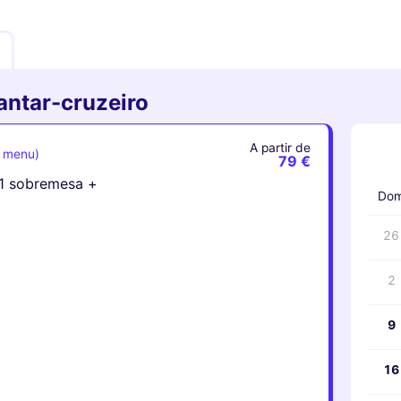
antar-cruzeiro
A partir de
o menu)
‹
79 €
+ 1 sobremesa +
Do
26
2
9
16