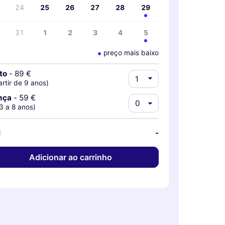
24
25
26
27
28
29
31
1
2
3
4
5
preço mais baixo
to
-
89 €
artir de 9 anos)
nça
-
59 €
3 a 8 anos)
l
-
Adicionar ao carrinho