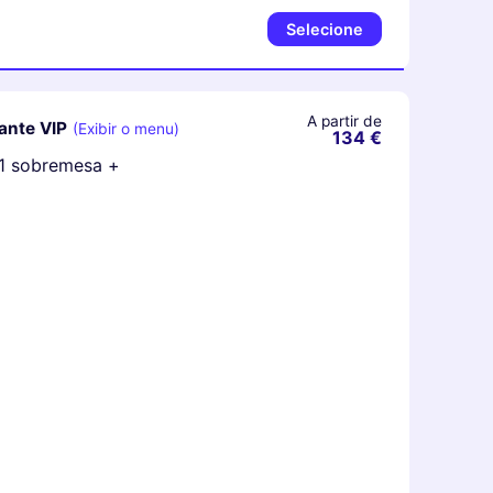
Selecione
A partir de
ante VIP
(Exibir o menu)
134 €
+ 1 sobremesa +