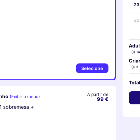
23
30
Adul
(a p
Cria
(de 
Selecione
Tota
A partir de
inho
(Exibir o menu)
99 €
+ 1 sobremesa +