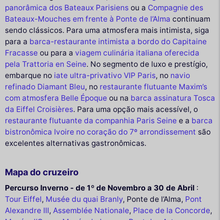
panorâmica dos Bateaux Parisiens
ou a
Compagnie des
Bateaux-Mouches em frente à Ponte de l’Alma
continuam
sendo clássicos. Para uma atmosfera mais intimista, siga
para a
barca-restaurante intimista a bordo do Capitaine
Fracasse
ou para a
viagem culinária italiana oferecida
pela Trattoria en Seine
. No segmento de luxo e prestígio,
embarque no
iate ultra-privativo VIP Paris
, no
navio
refinado Diamant Bleu
, no
restaurante flutuante Maxim’s
com atmosfera Belle Époque
ou na
barca assinatura Tosca
da Eiffel Croisières
. Para uma opção mais acessível, o
restaurante flutuante da companhia Paris Seine
e a
barca
bistronômica Ivoire no coração do 7º arrondissement
são
excelentes alternativas gastronômicas.
Mapa do cruzeiro
Percurso Inverno - de 1º de Novembro a 30 de Abril
:
Tour Eiffel
,
Musée du quai Branly
, Ponte de l’Alma,
Pont
Alexandre III
,
Assemblée Nationale
,
Place de la Concorde
,