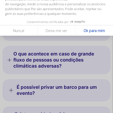
de navegação, medir a nossa audiência e personalizar os anúncios
durante o cruzeiro?
publicitários que lhe são apresentados. Pode aceitar, rejeitar ou
gerir as suas preferências a qualquer momento.
Consentimentos certificados por
Existem cruzeiros especiais para
Nunca!
Deixe-me ver
Ok para mim
eventos?
O que acontece em caso de grande
fluxo de pessoas ou condições
climáticas adversas?
É possível privar um barco para um
evento?