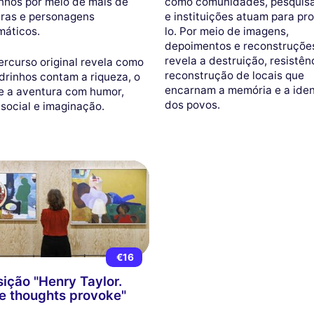
nhos por meio de mais de
como comunidades, pesquis
ras e personagens
e instituições atuam para pr
áticos.
lo. Por meio de imagens,
depoimentos e reconstruçõe
revela a destruição, resistên
ercurso original revela como
reconstrução de locais que
drinhos contam a riqueza, o
encarnam a memória e a ide
e a aventura com humor,
dos povos.
 social e imaginação.
€16
ição "Henry Taylor.
 thoughts provoke"