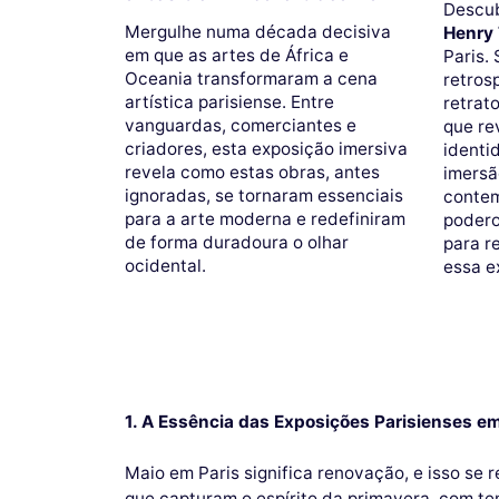
Descub
Mergulhe numa década decisiva
Henry 
em que as artes de África e
Paris.
Oceania transformaram a cena
retros
artística parisiense. Entre
retrat
vanguardas, comerciantes e
que re
criadores, esta exposição imersiva
identi
revela como estas obras, antes
imersã
ignoradas, se tornaram essenciais
contem
para a arte moderna e redefiniram
podero
de forma duradoura o olhar
para r
ocidental.
essa e
1. A Essência das Exposições Parisienses e
Maio em Paris significa renovação, e isso se 
que capturam o espírito da primavera, com te