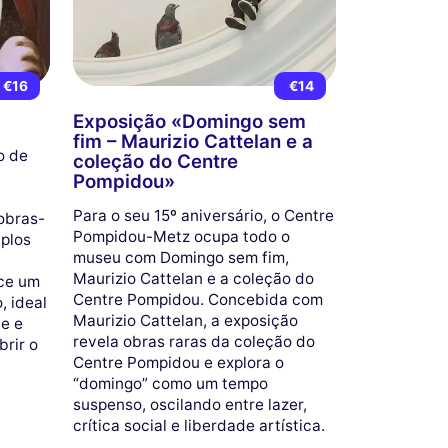
€16
€14
Exposição «Domingo sem
fim – Maurizio Cattelan e a
o de
coleção do Centre
Pompidou»
Para o seu 15º aniversário, o Centre
obras-
Pompidou-Metz ocupa todo o
iplos
museu com Domingo sem fim,
Maurizio Cattelan e a coleção do
ce um
Centre Pompidou. Concebida com
, ideal
Maurizio Cattelan, a exposição
te e
revela obras raras da coleção do
brir o
Centre Pompidou e explora o
“domingo” como um tempo
suspenso, oscilando entre lazer,
crítica social e liberdade artística.