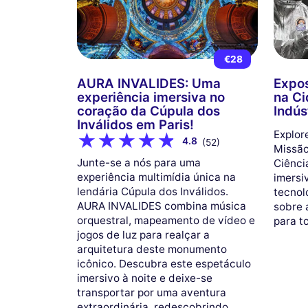
€28
AURA INVALIDES: Uma
Expos
experiência imersiva no
na Ci
coração da Cúpula dos
Indús
Inválidos em Paris!
Explor
4.8
(52)
Missão
Junte-se a nós para uma
Ciênci
experiência multimídia única na
imersi
lendária Cúpula dos Inválidos.
tecnol
AURA INVALIDES combina música
sobre 
orquestral, mapeamento de vídeo e
para t
jogos de luz para realçar a
arquitetura deste monumento
icônico. Descubra este espetáculo
imersivo à noite e deixe-se
transportar por uma aventura
extraordinária, redescobrindo