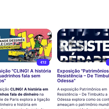
€12
ição "CLING! A história
Exposição "Patrimônio
adrinhos fala sem
Resistência – De Timbu
os"
Odessa"
sição
CLING! A história em
A exposição Patrimônios em
nhos fala de dinheiro
na
Resistência – De Timbuktu a
e de Paris explora a ligação
Odessa explora como os conf
inheiro e história em
ameaçam o patrimônio mundi