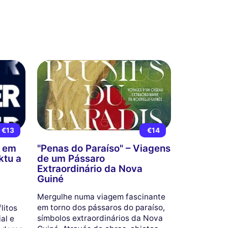
€13
€14
s em
"Penas do Paraíso" – Viagens
ktu a
de um Pássaro
Extraordinário da Nova
Guiné
Mergulhe numa viagem fascinante
em torno dos pássaros do paraíso,
litos
símbolos extraordinários da Nova
al e