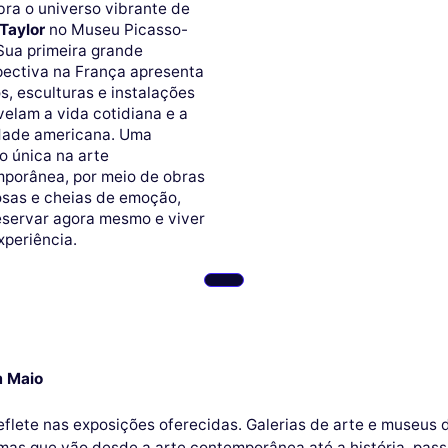
ra o universo vibrante de
Taylor
no Museu Picasso-
 Sua primeira grande
pectiva na França apresenta
os, esculturas e instalações
velam a vida cotidiana e a
dade americana. Uma
o única na arte
porânea, por meio de obras
sas e cheias de emoção,
eservar agora mesmo e viver
xperiência.
m Maio
reflete nas exposições oferecidas. Galerias de arte e museus
mas que vão desde a arte contemporânea até a história, passa