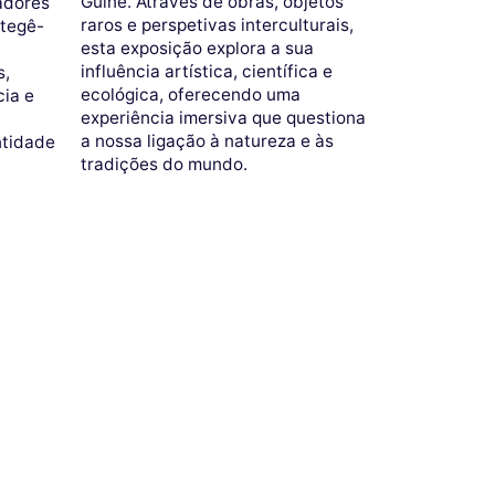
Guiné. Através de obras, objetos
adores
raros e perspetivas interculturais,
otegê-
esta exposição explora a sua
influência artística, científica e
s,
ecológica, oferecendo uma
cia e
experiência imersiva que questiona
a nossa ligação à natureza e às
ntidade
tradições do mundo.