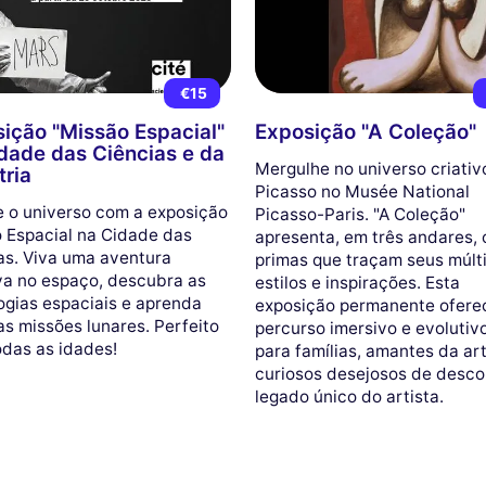
€15
ição "Missão Espacial"
Exposição "A Coleção"
dade das Ciências e da
Mergulhe no universo criativ
tria
Picasso no Musée National
e o universo com a exposição
Picasso-Paris. "A Coleção"
 Espacial na Cidade das
apresenta, em três andares, 
as. Viva uma aventura
primas que traçam seus múlt
va no espaço, descubra as
estilos e inspirações. Esta
ogias espaciais e aprenda
exposição permanente ofere
as missões lunares. Perfeito
percurso imersivo e evolutivo
odas as idades!
para famílias, amantes da ar
curiosos desejosos de desco
legado único do artista.