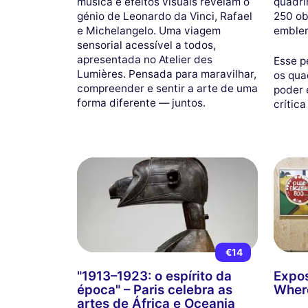
música e efeitos visuais revelam o
quadri
génio de Leonardo da Vinci, Rafael
250 ob
e Michelangelo. Uma viagem
emblem
sensorial acessível a todos,
apresentada no Atelier des
Esse p
Lumières. Pensada para maravilhar,
os qua
compreender e sentir a arte de uma
poder 
forma diferente — juntos.
crítica
€14
"1913–1923: o espírito da
Expos
época" – Paris celebra as
Where
artes de África e Oceania