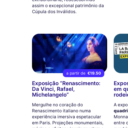
assim o excepcional patrimônio da
Cúpula dos Inválidos.
a partir de
€19.50
Exposição “Renascimento:
Expos
Da Vinci, Rafael,
em qu
Michelangelo”
rodei
Mergulhe no coração do
A expo
Renascimento italiano numa
quadri
experiência imersiva espetacular
Monnai
em Paris. Projeções monumentais,
entre d