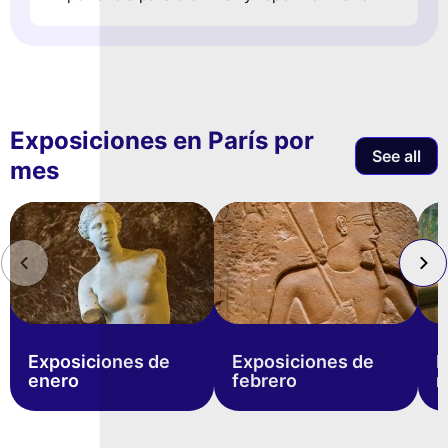
Exposiciones en París por
See all
mes
Exposiciones de
Exposiciones de
E
enero
febrero
m