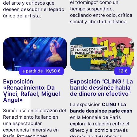
el “domingo” como un
del arte y curiosos que
tiempo suspendido,
deseen descubrir el legado
oscilando entre ocio, crítica
único del artista.
social y libertad artística.
a partir de
19,50 €
12 €
Exposición
Exposición "CLING ! La
«Renacimiento: Da
bande dessinée habla
Vinci, Rafael, Miguel
de dinero en efectivo"
Ángel»
La exposición
CLING ! La
Sumérjase en el corazón del
bande dessinée parle cash
Renacimiento italiano en
en la Monnaie de Paris
una espectacular
explora la relación entre el
experiencia inmersiva en
dinero y el cómic a través
París. Proyecciones
de más de 250 obras y