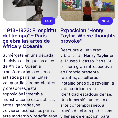
14 €
16 €
"1913–1923: El espíritu
Exposición "Henry
del tiempo" – París
Taylor. Where thoughts
celebra las artes de
provoke"
África y Oceanía
Descubre el universo
Sumérgete en una década
vibrante de
Henry Taylor
en
decisiva en la que las artes
el Museo Picasso-París. Su
de África y Oceanía
primera gran retrospectiva
transformaron la escena
en Francia presenta
artística parisina. Entre
retratos, esculturas e
vanguardias, comerciantes
instalaciones que revelan la
y creadores, esta
vida cotidiana y la
exposición inmersiva
identidad estadounidense.
muestra cómo estas obras,
Una inmersión única en el
antes ignoradas, se
arte contemporáneo, a
volvieron esenciales para el
través de obras poderosas
arte moderno y redefinieron
y llenas de emoción, para