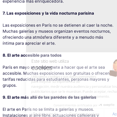
experiencia más enriquecedora.
7. Las exposiciones y la vida nocturna parisina
Las exposiciones en París no se detienen al caer la noche.
Este sitio web utiliza
Muchas galerías y museos organizan eventos nocturnos,
cookies
ofreciendo una atmósfera diferente y a menudo más
Utilizamos cookies y sus datos personales
íntima para apreciar el arte.
para mejorar su experiencia de
navegación, medir nuestra audiencia y personalizar los anuncios
8. El arte accesible para todos
publicitarios que se le muestran. Puede aceptar, rechazar o
gestionar sus preferencias en cualquier momento.
París en mayo se compromete a hacer que el arte sea
Consentimientos certificados por
accesible. Muchas exposiciones son gratuitas o ofrecen
tarifas reducidas para estudiantes, personas mayores y
Rechazar todo
Gestionar cookies
Aceptar todo
grupos.
9. El arte más allá de las paredes de las galerías
El arte en París no se limita a galerías y museos.
Instalaciones al aire libre, actuaciones callejeras y