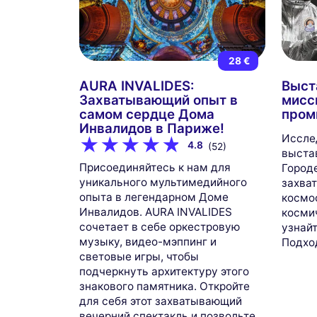
28 €
AURA INVALIDES:
Выст
Захватывающий опыт в
мисси
самом сердце Дома
пром
Инвалидов в Париже!
Иссле
4.8
(52)
выста
Присоединяйтесь к нам для
Городе
уникального мультимедийного
захва
опыта в легендарном Доме
космос
Инвалидов. AURA INVALIDES
косми
сочетает в себе оркестровую
узнайт
музыку, видео-мэппинг и
Подход
световые игры, чтобы
подчеркнуть архитектуру этого
знакового памятника. Откройте
для себя этот захватывающий
вечерний спектакль и позвольте