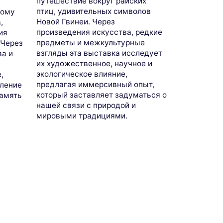
путешествие вокруг райских
птиц, удивительных символов
вому
Новой Гвинеи. Через
,
произведения искусства, редкие
ия
предметы и межкультурные
 Через
взгляды эта выставка исследует
ва и
их художественное, научное и
экологическое влияние,
,
предлагая иммерсивный опыт,
вление
который заставляет задуматься о
память
нашей связи с природой и
мировыми традициями.