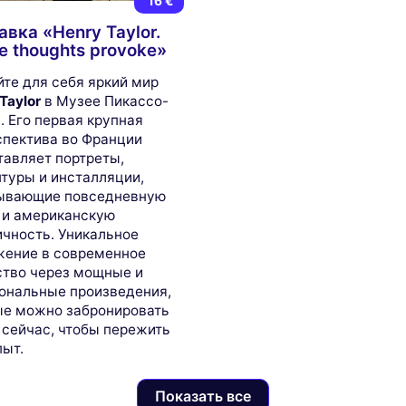
16 €
вка «Henry Taylor.
e thoughts provoke»
те для себя яркий мир
Taylor
в Музее Пикассо-
 Его первая крупная
спектива во Франции
тавляет портреты,
туры и инсталляции,
ывающие повседневную
 и американскую
ичность. Уникальное
жение в современное
ство через мощные и
ональные произведения,
ые можно забронировать
 сейчас, чтобы пережить
пыт.
Показать все