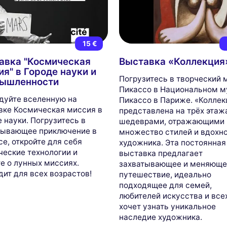
15 €
авка "Космическая
Выставка «Коллекция
я" в Городе науки и
Погрузитесь в творческий 
ышленности
Пикассо в Национальном м
дуйте вселенную на
Пикассо в Париже. «Коллек
вке Космическая миссия в
представлена на трёх этаж
 науки. Погрузитесь в
шедеврами, отражающими
тывающее приключение в
множество стилей и вдохн
е, откройте для себя
художника. Эта постоянная
ческие технологии и
выставка предлагает
е о лунных миссиях.
захватывающее и меняюще
ит для всех возрастов!
путешествие, идеально
подходящее для семей,
любителей искусства и всех
хочет узнать уникальное
наследие художника.