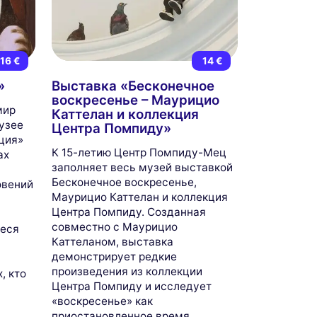
16 €
14 €
»
Выставка «Бесконечное
воскресенье – Маурицио
мир
Каттелан и коллекция
узее
Центра Помпиду»
ция»
К 15-летию Центр Помпиду-Мец
ах
заполняет весь музей выставкой
Бесконечное воскресенье,
овений
Маурицио Каттелан и коллекция
Центра Помпиду. Созданная
совместно с Маурицио
еся
Каттеланом, выставка
демонстрирует редкие
произведения из коллекции
, кто
Центра Помпиду и исследует
«воскресенье» как
приостановленное время,