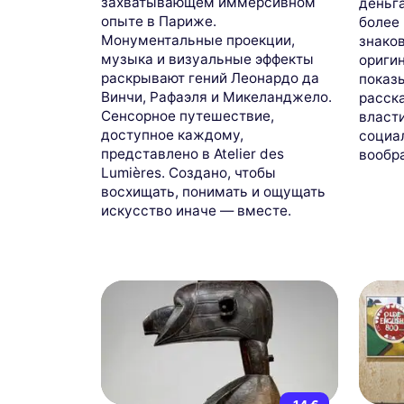
захватывающем иммерсивном
деньг
опыте в Париже.
более
Монументальные проекции,
знаков
музыка и визуальные эффекты
ориги
раскрывают гений Леонардо да
показы
Винчи, Рафаэля и Микеланджело.
расска
Сенсорное путешествие,
власт
доступное каждому,
социал
представлено в Atelier des
вообр
Lumières. Создано, чтобы
восхищать, понимать и ощущать
искусство иначе — вместе.