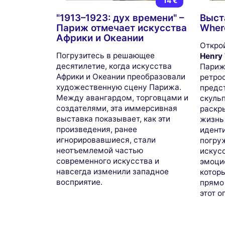
14 €
"1913–1923: дух времени" –
Выста
Париж отмечает искусства
Wher
Африки и Океании
Открой
Погрузитесь в решающее
Henry 
десятилетие, когда искусства
Париж.
Африки и Океании преобразовали
ретро
художественную сцену Парижа.
предс
Между авангардом, торговцами и
скульп
создателями, эта иммерсивная
раскр
выставка показывает, как эти
жизнь
произведения, ранее
идент
игнорировавшиеся, стали
погру
неотъемлемой частью
искус
современного искусства и
эмоци
навсегда изменили западное
котор
восприятие.
прямо
этот о