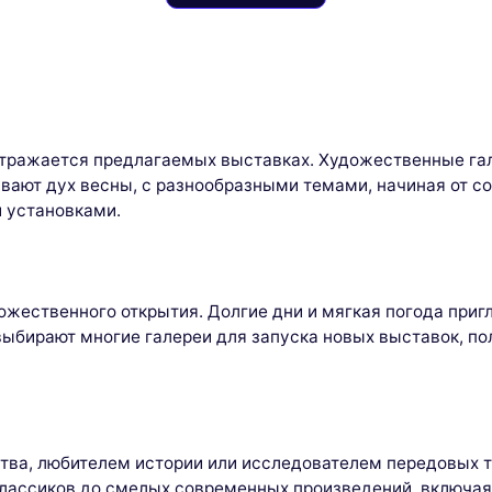
отражается предлагаемых выставках. Художественные гал
вают дух весны, с разнообразными темами, начиная от с
 установками.
дожественного открытия. Долгие дни и мягкая погода пр
 выбирают многие галереи для запуска новых выставок, 
тва, любителем истории или исследователем передовых т
классиков до смелых современных произведений, включая