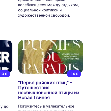
колеблющееся между отдыхом,
социальной критикой и
художественной свободой.
13 €
14 €
"Перье́ райских птиц" –
Путешествия
необыкновенной птицы из
Новая Гвинея
Погрузитесь в увлекательное
ту до