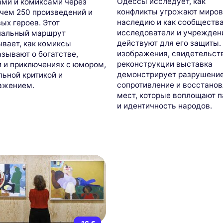
Одессы исследует, как
ами и комиксами через
конфликты угрожают миро
 чем 250 произведений и
наследию и как сообщества
ых героев. Этот
исследователи и учрежден
нальный маршрут
действуют для его защиты.
вает, как комиксы
изображения, свидетельст
зывают о богатстве,
реконструкции выставка
и и приключениях с юмором,
демонстрирует разрушение
ьной критикой и
сопротивление и восстано
ажением.
мест, которые воплощают 
и идентичность народов.