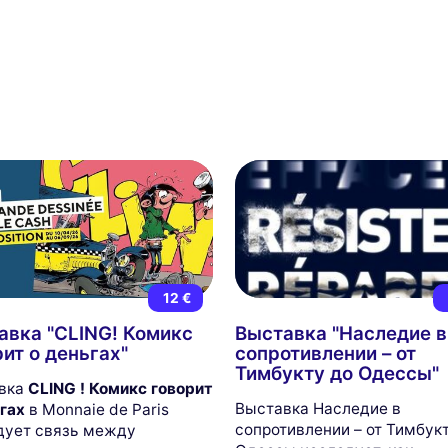
12 €
авка "CLING! Комикс
Выставка "Наследие в
ит о деньгах"
сопротивлении – от
Тимбукту до Одессы"
вка
CLING ! Комикс говорит
Выставка Наследие в
гах
в Monnaie de Paris
сопротивлении – от Тимбук
дует связь между