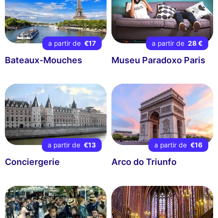
a partir de
€17
a partir de
28 €
Bateaux-Mouches
Museu Paradoxo Paris
a partir de
€13
a partir de
€16
Conciergerie
Arco do Triunfo