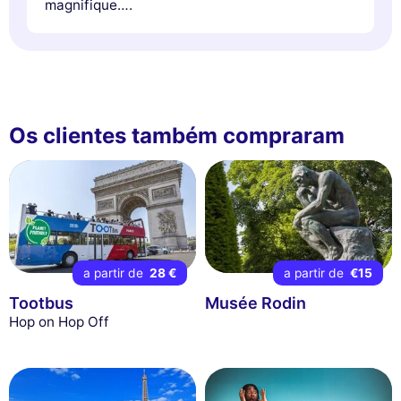
magnifique….
Os clientes também compraram
a partir de
28 €
a partir de
€15
Tootbus
Musée Rodin
Hop on Hop Off