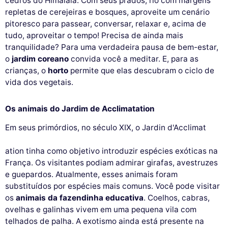
cedros do Himalaia. Com seus prados, rio com margens
repletas de cerejeiras e bosques, aproveite um cenário
pitoresco para passear, conversar, relaxar e, acima de
tudo, aproveitar o tempo! Precisa de ainda mais
tranquilidade? Para uma verdadeira pausa de bem-estar,
o
jardim coreano
convida você a meditar. E, para as
crianças, o
horto
permite que elas descubram o ciclo de
vida dos vegetais.
Os animais do Jardim de Acclimatation
Em seus primórdios, no século XIX, o Jardin d'Acclimat
ation tinha como objetivo introduzir espécies exóticas na
França. Os visitantes podiam admirar girafas, avestruzes
e guepardos. Atualmente, esses animais foram
substituídos por espécies mais comuns. Você pode visitar
os
animais da fazendinha educativa
. Coelhos, cabras,
ovelhas e galinhas vivem em uma pequena vila com
telhados de palha. A exotismo ainda está presente na