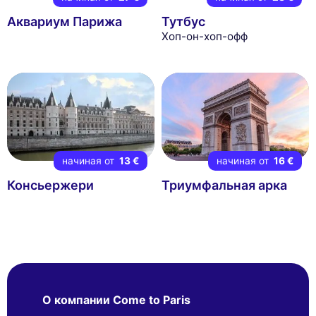
Аквариум Парижа
Тутбус
Хоп-он-хоп-офф
начиная от
13 €
начиная от
16 €
Консьержери
Триумфальная арка
О компании Come to Paris