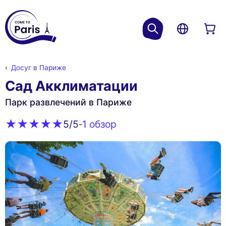
Досуг в Париже
Сад Акклиматации
Парк развлечений в Париже
1 обзор
5
/5
-