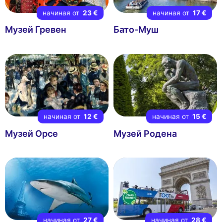
начиная от
23 €
начиная от
17 €
Музей Гревен
Бато-Муш
начиная от
12 €
начиная от
15 €
Музей Орсе
Музей Родена
начиная от
27 €
начиная от
28 €