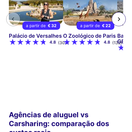
a partir de
€ 32
a partir de
€ 22
Palácio de Versalhes
O Zoológico de Paris
Ballo
GENE
4.8
4.8
(303)
(132)
Agências de aluguel vs
Carsharing: comparação dos