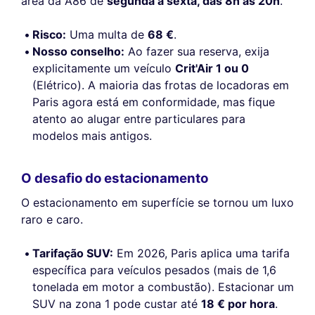
área da A86 de
segunda a sexta, das 8h às 20h
.
Risco:
Uma multa de
68 €
.
Nosso conselho:
Ao fazer sua reserva, exija
explicitamente um veículo
Crit'Air 1 ou 0
(Elétrico). A maioria das frotas de locadoras em
Paris agora está em conformidade, mas fique
atento ao alugar entre particulares para
Este site utiliza
modelos mais antigos.
cookies
Utilizamos cookies e os seus dados
O desafio do estacionamento
pessoais para melhorar a sua experiência
de navegação, medir a nossa audiência e personalizar os anúncios
O estacionamento em superfície se tornou um luxo
publicitários que lhe são apresentados. Pode aceitar, rejeitar ou gerir
raro e caro.
as suas preferências a qualquer momento.
Consentimentos certificados por
Tarifação SUV:
Em 2026, Paris aplica uma tarifa
específica para veículos pesados (mais de 1,6
Nunca!
Deixe-me ver
Ok para mim
tonelada em motor a combustão). Estacionar um
SUV na zona 1 pode custar até
18 € por hora
.