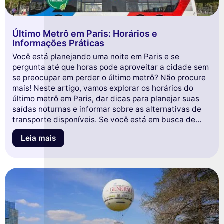
Último Metrô em Paris: Horários e
Informações Práticas
Você está planejando uma noite em Paris e se
pergunta até que horas pode aproveitar a cidade sem
se preocupar em perder o último metrô? Não procure
mais! Neste artigo, vamos explorar os horários do
último metrô em Paris, dar dicas para planejar suas
saídas noturnas e informar sobre as alternativas de
transporte disponíveis. Se você está em busca de
uma noite animada ou de um passeio romântico, fique
Leia mais
conosco para não perder nada da magia noturna da
capital francesa!