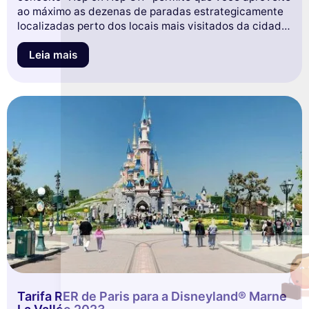
ao máximo as dezenas de paradas estrategicamente
localizadas perto dos locais mais visitados da cidade.
Paris não terá mais segredos para você, graças aos
comentários disponíveis em 12 idiomas com
Leia mais
audioguias pessoais. Esses ônibus panorâmicos, com
ar condicionado no verão e aquecimento no inverno,
oferecem uma vista incomparável dos monumentos
de Paris. A Tootbus garante uma experiência perfeita
e econômica com passes adaptados às suas
necessidades.
Este site utiliza
cookies
Utilizamos cookies e os seus dados
pessoais para melhorar a sua experiência
de navegação, medir a nossa audiência e personalizar os anúncios
publicitários que lhe são apresentados. Pode aceitar, rejeitar ou
gerir as suas preferências a qualquer momento.
Consentimentos certificados por
Tarifa RER de Paris para a Disneyland® Marne