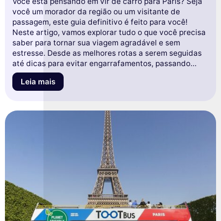
Você está pensando em vir de carro para Paris? Seja
você um morador da região ou um visitante de
passagem, este guia definitivo é feito para você!
Neste artigo, vamos explorar tudo o que você precisa
saber para tornar sua viagem agradável e sem
estresse. Desde as melhores rotas a serem seguidas
até dicas para evitar engarrafamentos, passando
pelas opções de estacionamento e conselhos para
Leia mais
navegar na cidade luz, reunimos todas as
informações essenciais. Prepare-se para descobrir
como transformar sua viagem em uma experiência
inesquecível. Continue lendo para entender tudo e
aproveitar ao máximo sua aventura parisiense!