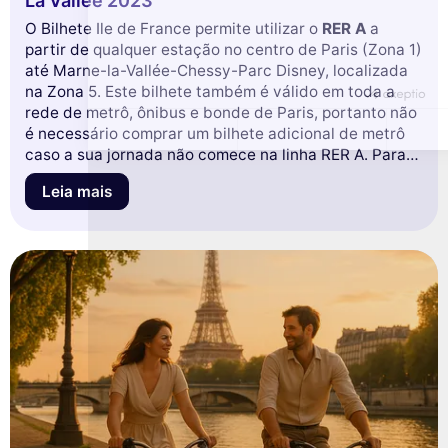
La Vallée 2023
Nunca!
Deixe-me ver
Ok para mim
O Bilhete Ile de France permite utilizar o
RER A
a
partir de qualquer estação no centro de Paris (Zona 1)
até Marne-la-Vallée-Chessy-Parc Disney, localizada
na Zona 5. Este bilhete também é válido em toda a
rede de metrô, ônibus e bonde de Paris, portanto não
é necessário comprar um bilhete adicional de metrô
caso a sua jornada não comece na linha RER A. Para
referência, o tempo médio de viagem entre Gare de
Leia mais
Lyon e Marne La Vallée é de aproximadamente 50
minutos.