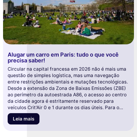
Alugar um carro em Paris: tudo o que você
precisa saber!
Circular na capital francesa em 2026 não é mais uma
questão de simples logística, mas uma navegação
entre restrições ambientais e mutações tecnológicas.
Desde a extensão da Zona de Baixas Emissões (ZBE)
ao perímetro da autoestrada A86, o acesso ao centro
da cidade agora é estritamente reservado para
veículos Crit'Air 0 e 1 durante os dias úteis. Para o
visitante ou residente, o aluguel de carro em Paris,
Leia mais
portanto, se deslocou para um modelo híbrido: se as
agências tradicionais mantêm o monopólio em hubs
de transporte como a Gare du Nord ou o aeroporto