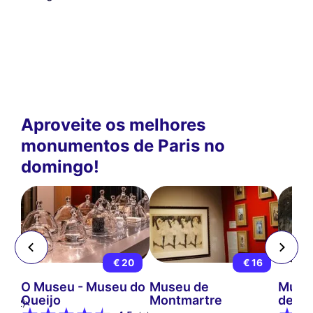
Aproveite os melhores
monumentos de Paris no
domingo!
15
€ 20
€ 16
s
O Museu - Museu do
Museu de
Museu
Queijo
Montmartre
de Pa
9
(12)