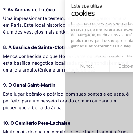
publicitários que lhe são apresentados. Pode aceitar, rejeitar ou
gerir as suas preferências a qualquer momento.
7.
As Arenas de Lutécia
Consentimentos certificados por
Uma impressionante testemunha da época gaulorromana
em Paris. Este local histórico, escondido no Quartier Latin,
Nunca!
Deixe-me ver
Ok para mim
é um dos vestígios mais antigos da cidade.
8.
A Basílica de Sainte-Clotilde
Menos conhecida do que Notre-Dame ou Sacré-Cœur,
esta basílica neogótica localizada no 7º arrondissement é
uma joia arquitetônica e um refúgio de paz.
9.
O Canal Saint-Martin
Este lugar boêmio e poético, com suas pontes e eclusas, é
perfeito para um passeio fora do comum ou para um
piquenique à beira da água.
10.
O Cemitério Père-Lachaise
Muito mais do que um cemitério, este local tranquilo é um