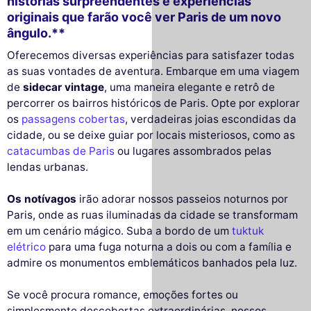
histórias surpreendentes e experiências
originais que farão você ver Paris de um novo
ângulo.**
Oferecemos diversas experiências para satisfazer todas
as suas vontades de aventura. Embarque em uma viagem
de
sidecar vintage
, uma maneira elegante e retrô de
percorrer os bairros históricos de Paris. Opte por explorar
os
passagens cobertas
, verdadeiras joias escondidas da
cidade, ou se deixe guiar por locais misteriosos, como as
catacumbas de Paris
ou lugares assombrados pelas
lendas urbanas.
Os notívagos
irão adorar nossos passeios noturnos por
Paris, onde as ruas iluminadas da cidade se transformam
em um cenário mágico. Suba a bordo de um
tuktuk
elétrico
para uma fuga noturna a dois ou com a família e
admire os monumentos emblemáticos banhados pela luz.
Se você procura romance, emoções fortes ou
simplesmente descobertas extraordinárias, nossos