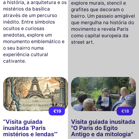
a história, a arquitetura e os
explore murais, stencil e
mistérios da basílica
grafites que decoram o
através de um percurso
bairro. Um passeio amigável
inédito. Entre símbolos
que mergulha na história do
ocultos e curiosas
movimento e revela Paris
anedotas, explore um
como capital europeia da
monumento emblemático e
street art.
o seu bairro numa
experiência cultural
cativante.
€19
€18
“Visita guiada
Visita guiada inusitada
inusitada ‘Paris
"O Paris do Egito
mistérios e lendas’”
Antigo e da mitologia"