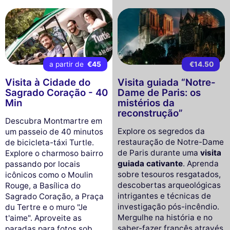
a partir de
€45
€14.50
Visita à Cidade do
Visita guiada “Notre-
Sagrado Coração - 40
Dame de Paris: os
Min
mistérios da
reconstrução”
Descubra Montmartre em
Explore os segredos da
um passeio de 40 minutos
restauração de Notre-Dame
de bicicleta-táxi Turtle.
de Paris durante uma
visita
Explore o charmoso bairro
guiada cativante
. Aprenda
passando por locais
sobre tesouros resgatados,
icônicos como o Moulin
descobertas arqueológicas
Rouge, a Basílica do
intrigantes e técnicas de
Sagrado Coração, a Praça
investigação pós-incêndio.
du Tertre e o muro "Je
Mergulhe na história e no
t'aime". Aproveite as
saber-fazer francês através
paradas para fotos sob