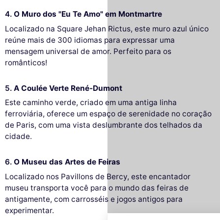
4.
O Muro dos "Eu Te Amo" em Montmartre
Localizado na Square Jehan Rictus, este muro azul único
reúne mais de 300 idiomas para expressar uma
mensagem universal de amor. Perfeito para os
românticos!
5.
A Coulée Verte René-Dumont
Este caminho verde, criado em uma antiga linha
ferroviária, oferece um espaço de serenidade no coração
de Paris, com uma vista deslumbrante dos telhados da
cidade.
6.
O Museu das Artes de Feiras
Este site utiliza
cookies
Localizado nos Pavillons de Bercy, este encantador
museu transporta você para o mundo das feiras de
Utilizamos cookies e os seus dados
antigamente, com carrosséis e jogos antigos para
pessoais para melhorar a sua experiência
experimentar.
de navegação, medir a nossa audiência e personalizar os anúncios