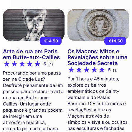
€14.50
€14.50
Arte de rua em Paris
Os Maçons: Mitos e
em Butte-aux-Cailles
Revelações sobre uma
Sociedade Secreta
5
(1)
5
(1)
Procurando por uma pausa
Por 1 hora e 45 minutos,
zen na Cidade Luz?
explore os bairros
Desfrute plenamente de um
emblemáticos de Saint-
passeio para explorar a arte
Germain e do Palais
de rua em Butte-aux-
Bourbon. Descubra mitos e
Cailles. Um lugar onde
revelações sobre os
pequenos e grandes podem
Maçons através de
se imergir em uma
símbolos visíveis ou ocultos
atmosfera bucólica,
nas esculturas e fachadas
cercada pela arte urbana.