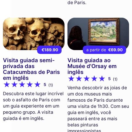
de Paris.
€189.90
a partir de
€69.90
Visita guiada semi-
Visita guiada ao
privada das
Musée d'Orsay em
Catacumbas de Paris
inglês
em inglês
5
(1)
5
(1)
Venha descobrir as joias de
Descubra este lugar incrível
um dos museus mais
sob o asfalto de Paris com
famosos de Paris durante
um guia experiente em um
uma visita de 1h30. Com seu
pequeno grupo. A visita
guia em inglês, você
guiada é em inglês.
passeará entre as mais
belas pinturas
impressionistas.