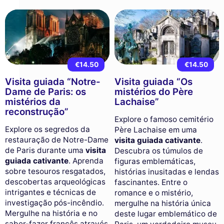
€14.50
€14.50
Visita guiada “Notre-
Visita guiada “Os
Dame de Paris: os
mistérios do Père
mistérios da
Lachaise”
reconstrução”
Explore o famoso cemitério
Explore os segredos da
Père Lachaise em uma
restauração de Notre-Dame
visita guiada cativante
.
de Paris durante uma
visita
Descubra os túmulos de
guiada cativante
. Aprenda
figuras emblemáticas,
sobre tesouros resgatados,
histórias inusitadas e lendas
descobertas arqueológicas
fascinantes. Entre o
intrigantes e técnicas de
romance e o mistério,
investigação pós-incêndio.
mergulhe na história única
Mergulhe na história e no
deste lugar emblemático de
saber-fazer francês através