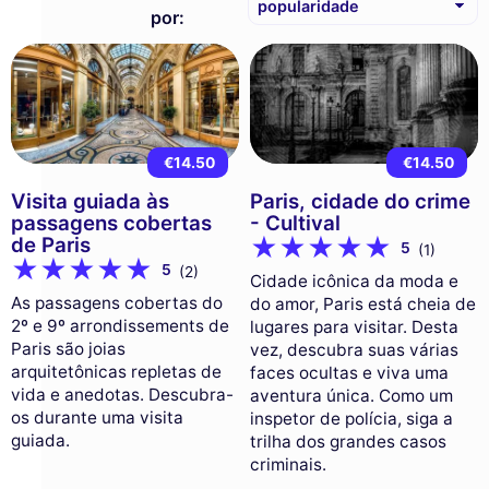
por:
€14.50
€14.50
Visita guiada às
Paris, cidade do crime
passagens cobertas
- Cultival
de Paris
5
(1)
5
(2)
Cidade icônica da moda e
As passagens cobertas do
do amor, Paris está cheia de
2º e 9º arrondissements de
lugares para visitar. Desta
Paris são joias
vez, descubra suas várias
arquitetônicas repletas de
faces ocultas e viva uma
vida e anedotas. Descubra-
aventura única. Como um
os durante uma visita
inspetor de polícia, siga a
guiada.
trilha dos grandes casos
criminais.