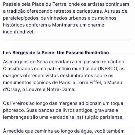
Passeie pela Place du Tertre, onde os artistas continuam
a tradição oferecendo retratos e caricaturas. As ruas de
paralelepípedos, os vinhedos urbanos e os moinhos
históricos conferem a Montmartre um charme
Este site utiliza
cookies
inconfundível.
Utilizamos cookies e os seus dados
pessoais para melhorar a sua experiência
Les Berges de la Seine: Um Passeio Romântico
de navegação, medir a nossa audiência e personalizar os anúncios
As margens do Sena convidam a um passeio romântico.
publicitários que lhe são apresentados. Pode aceitar, rejeitar ou
gerir as suas preferências a qualquer momento.
Classificadas como patrimônio mundial da UNESCO, as
margens oferecem vistas deslumbrantes sobre os
Consentimentos certificados por
monumentos icônicos de Paris: a Torre Eiffel, o Museu
Nunca!
Deixe-me ver
Ok para mim
d'Orsay, o Louvre e Notre-Dame.
Os livreiros ao longo das margens adicionam um toque
pitoresco. Suas bancas de livros antigos, gravuras e
lembranças são uma verdadeira instituição parisiense.
À medida que caminha ao longo da água, você também