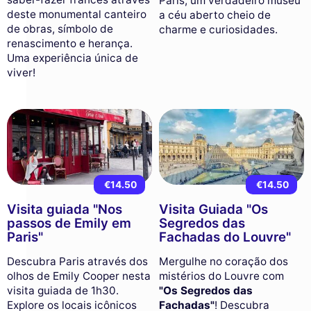
Paris, um verdadeiro museu
deste monumental canteiro
a céu aberto cheio de
de obras, símbolo de
charme e curiosidades.
renascimento e herança.
Uma experiência única de
viver!
€14.50
€14.50
Visita guiada "Nos
Visita Guiada "Os
passos de Emily em
Segredos das
Paris"
Fachadas do Louvre"
Descubra Paris através dos
Mergulhe no coração dos
olhos de Emily Cooper nesta
mistérios do Louvre com
visita guiada de 1h30.
"Os Segredos das
Explore os locais icônicos
Fachadas"
! Descubra