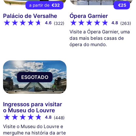
a partir de
€32
€25
Palácio de Versalhe
Ópera Garnier
4.6
4.8
(322)
(263)
Visite a Ópera Garnier, uma
das mais belas casas de
ópera do mundo.
ESGOTADO
Ingressos para visitar
o Museu do Louvre
4.8
(448)
Visite o Museu do Louvre e
mergulhe na história da arte