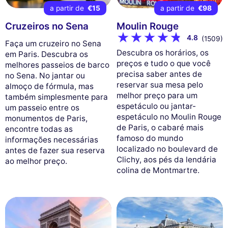
a partir de
€15
a partir de
€98
Cruzeiros no Sena
Moulin Rouge
4.8
(1509)
Faça um cruzeiro no Sena
Descubra os horários, os
em Paris. Descubra os
preços e tudo o que você
melhores passeios de barco
precisa saber antes de
no Sena. No jantar ou
reservar sua mesa pelo
almoço de fórmula, mas
melhor preço para um
também simplesmente para
espetáculo ou jantar-
um passeio entre os
espetáculo no Moulin Rouge
monumentos de Paris,
de Paris, o cabaré mais
encontre todas as
famoso do mundo
informações necessárias
localizado no boulevard de
antes de fazer sua reserva
Clichy, aos pés da lendária
ao melhor preço.
colina de Montmartre.