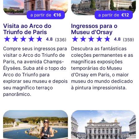
a partir de
€16
a partir de
€12
Visita ao Arco do
Ingressos para o
Triunfo de Paris
Museu d'Orsay
4.8
4.8
(336)
(359)
Compre seus ingressos para
Descubra as fantásticas
visitar o Arco do Triunfo de
coleções permanentes e as
Paris, na avenida Champs-
magníficas exposições
Élysées. Suba até o topo do
temporárias do Museu
Arco do Triunfo para
d'Orsay em Paris, o maior
explorar seu museu e depois
museu do mundo dedicado
seu magnífico terraço
à pintura impressionista.
panorâmico.