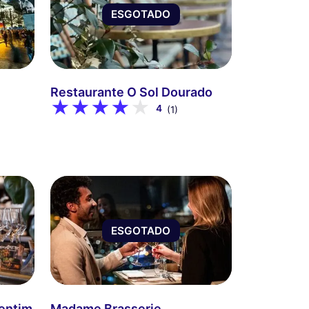
ESGOTADO
Restaurante O Sol Dourado
4
(1)
ESGOTADO
lentim
Madame Brasserie