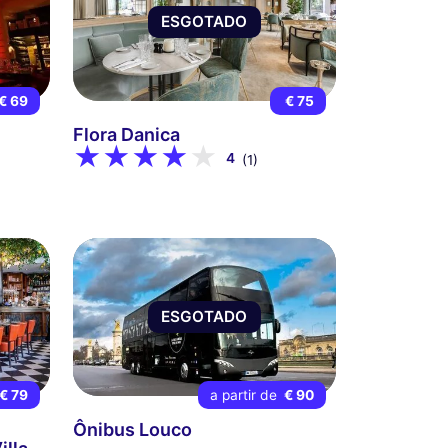
ESGOTADO
€ 69
€ 75
Flora Danica
4
(1)
ESGOTADO
€ 79
a partir de
€ 90
Ônibus Louco