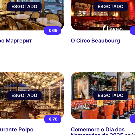
ESGOTADO
ESGOTADO
€ 69
ро Маргерит
O Circo Beaubourg
ESGOTADO
ESGOTADO
€ 78
urante Polpo
Comemore o Dia dos