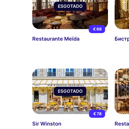
ESGOTADO
€ 69
Restaurante Meïda
Бист
ESGOTADO
€ 78
Sir Winston
Resta