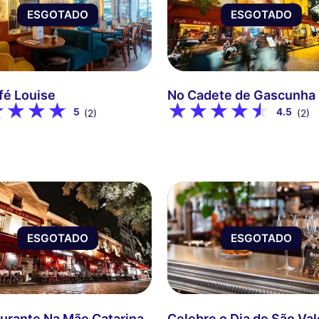
ESGOTADO
ESGOTADO
fé Louise
No Cadete de Gascunha
5
4.5
(2)
(2)
ESGOTADO
ESGOTADO
urante Na Mãe Catarina
Celebre o Dia de São Va