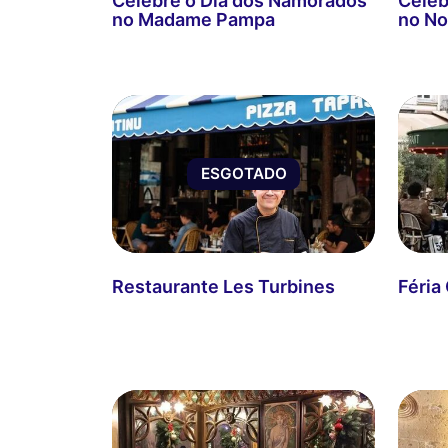
Celebre o Dia dos Namorados
Celeb
no Madame Pampa
no No
ESGOTADO
Restaurante Les Turbines
Féria