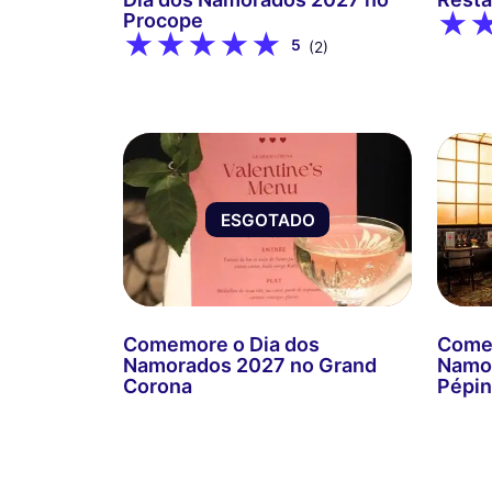
Procope
5
(2)
ESGOTADO
Comemore o Dia dos
Comem
Namorados 2027 no Grand
Namor
Corona
Pépin