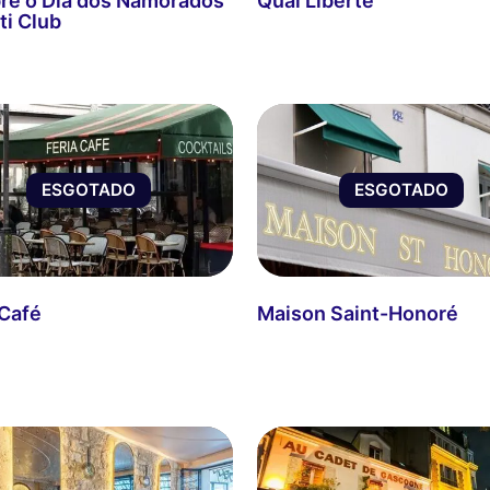
re o Dia dos Namorados
Quai Liberté
ti Club
ESGOTADO
ESGOTADO
 Café
Maison Saint-Honoré