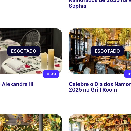
Namorados de 2025 na V
Sophia
ESGOTADO
ESGOTADO
€ 99
€
 Alexandre III
Celebre o Dia dos Namo
2025 no Grill Room