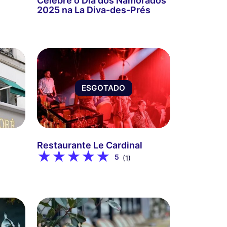
Celebre o Dia dos Namorados
2025 na La Diva-des-Prés
ESGOTADO
Restaurante Le Cardinal
5
(1)