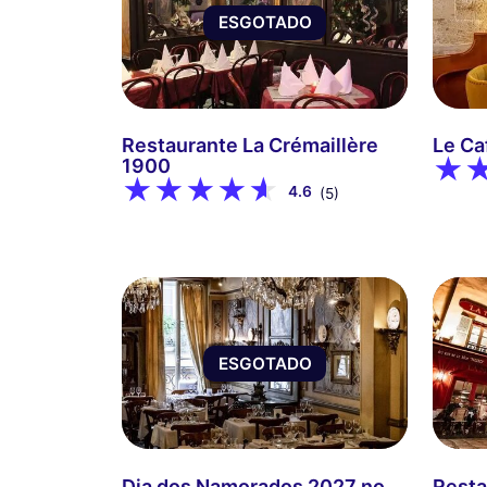
ESGOTADO
Restaurante La Crémaillère
Le Ca
1900
4.6
(5)
ESGOTADO
Dia dos Namorados 2027 no
Resta