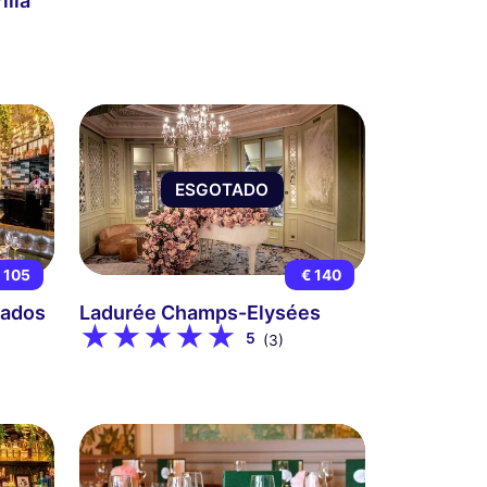
illa
ESGOTADO
 105
€ 140
rados
Ladurée Champs-Elysées
5
(3)