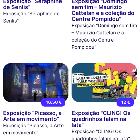
Exposição “Séraphine
Exposição "Domingo
de Senlis”
sem fim – Maurizio
Cattelan e a coleção do
Exposição “Séraphine de
Centre Pompidou"
Senlis”
Exposição "Domingo sem fim
– Maurizio Cattelan e a
coleção do Centre
Pompidou"
16.50 €
12 €
Exposição “Picasso, a
Exposição "CLING! Os
Arte em movimento”
quadrinhos falam na
lata"
Exposição “Picasso, a Arte
Exposição "CLING! Os
em movimento”
quadrinhos falam na lata"