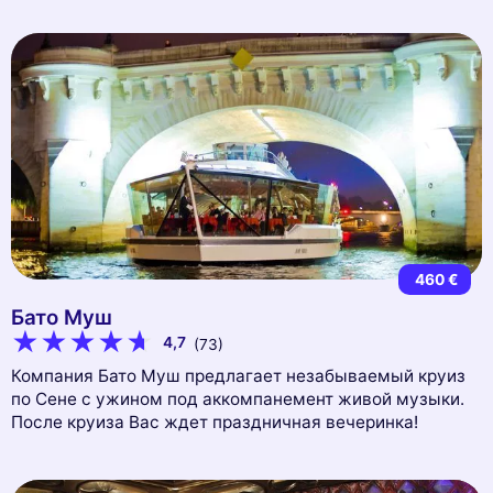
460 €
Бато Муш
4,7
(73)
Компания Бато Муш предлагает незабываемый круиз
по Сене с ужином под аккомпанемент живой музыки.
После круиза Вас ждет праздничная вечеринка!