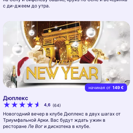
с ди-джеем до утра.
начиная от
149 €
Дюплекс
4,6
(64)
Новогодний вечер в клубе Дюплекс в двух шагах от
Триумфальной Арки. Вас будут ждать ужин в
ресторане
Ле Вог
и дискотека в клубе.