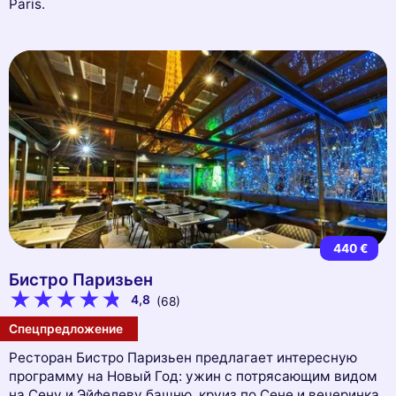
Paris.
440 €
Бистро Паризьен
4,8
(68)
Спецпредложение
Ресторан Бистро Паризьен предлагает интересную
программу на Новый Год: ужин с потрясающим видом
на Сену и Эйфелеву башню, круиз по Сене и вечеринка