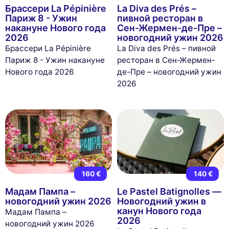
Брассери La Pépinière
La Diva des Prés –
Париж 8 - Ужин
пивной ресторан в
накануне Нового года
Сен-Жермен-де-Пре –
2026
новогодний ужин 2026
Брассери La Pépinière
La Diva des Prés – пивной
Париж 8 - Ужин накануне
ресторан в Сен-Жермен-
Нового года 2026
де-Пре – новогодний ужин
2026
160 €
140 €
Мадам Пампа –
Le Pastel Batignolles —
новогодний ужин 2026
Новогодний ужин в
канун Нового года
Мадам Пампа –
2026
новогодний ужин 2026