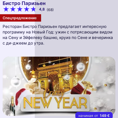
Бистро Паризьен
4,8
(68)
Спецпредложение
Ресторан Бистро Паризьен предлагает интересную
программу на Новый Год: ужин с потрясающим видом
на Сену и Эйфелеву башню, круиз по Сене и вечеринка
с ди-джеем до утра.
начиная от
149 €