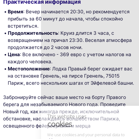
Практическая информация
Время
: Вечер начинается 20:30, но рекомендуется
прибыть за 60 минут до начала, чтобы спокойно
встретиться.
Продолжительность
: Круиз длится 3 часа, с
возвращением на причал 23:30. Веселая атмосфера
продолжается до 2 часов ночи.
Цена
: Все включено - 369 евро с учетом налогов на
каждого человека.
Местоположение
: Лодка Правый берег ожидает вас
на остановке Гренель, на пирсе Гренель, 75015
This website uses
Париж, всего нескольких шагах от Эйфелевой башни.
cookies
Забронируйте сейчас ваше место на борту Правого
We use cookies and your personal data to
enhance your browsing experience,
берега для незабываемого Нового года. Проведите
measure our audience, and personalize the ads shown to you. You
Новый год, как никогда прежде, исключительной
can accept, reject or manage your preferences at any time.
обстановке, наслаждаясь волшебством Парижа,
освещенного фейерверками и мерца
Consents certified by
Reject All
Cookies Settings
Accept and close