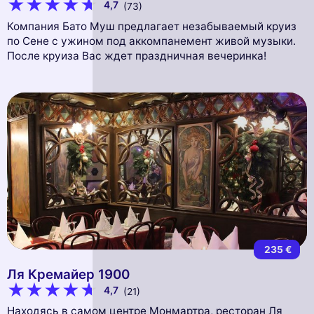
4,7
(73)
Компания Бато Муш предлагает незабываемый круиз
по Сене с ужином под аккомпанемент живой музыки.
После круиза Вас ждет праздничная вечеринка!
235 €
Ля Кремайер 1900
4,7
(21)
Находясь в самом центре Монмартра, ресторан Ля