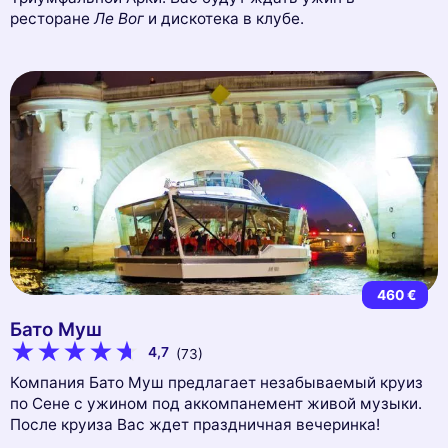
ресторане
Ле Вог
и дискотека в клубе.
460 €
Бато Муш
4,7
(73)
Компания Бато Муш предлагает незабываемый круиз
по Сене с ужином под аккомпанемент живой музыки.
После круиза Вас ждет праздничная вечеринка!