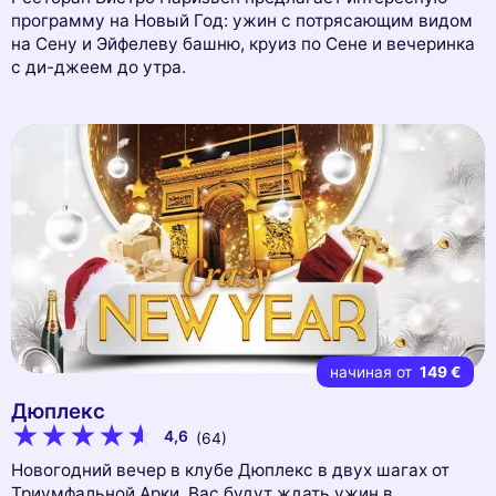
программу на Новый Год: ужин с потрясающим видом
на Сену и Эйфелеву башню, круиз по Сене и вечеринка
с ди-джеем до утра.
начиная от
149 €
Дюплекс
4,6
(64)
Новогодний вечер в клубе Дюплекс в двух шагах от
Триумфальной Арки. Вас будут ждать ужин в