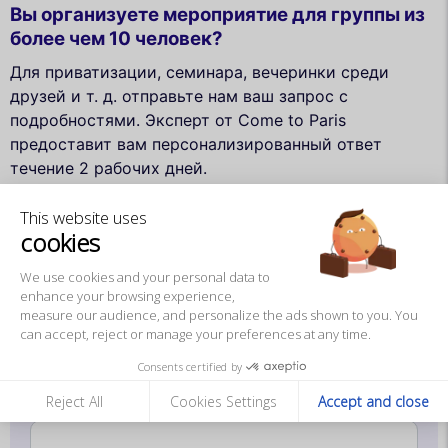
Вы организуете мероприятие для группы из
более чем 10 человек?
Для приватизации, семинара, вечеринки среди
друзей и т. д. отправьте нам ваш запрос с
подробностями. Эксперт от Come to Paris
предоставит вам персонализированный ответ
течение 2 рабочих дней.
Не стесняйтесь связаться с нами по номеру
This website uses
+33148740510 для любых запросов.
cookies
Фамилия *
We use cookies and your personal data to
enhance your browsing experience,
measure our audience, and personalize the ads shown to you. You
Компания / Ассоциация
can accept, reject or manage your preferences at any time.
Consents certified by
Reject All
Cookies Settings
Accept and close
Телефон *