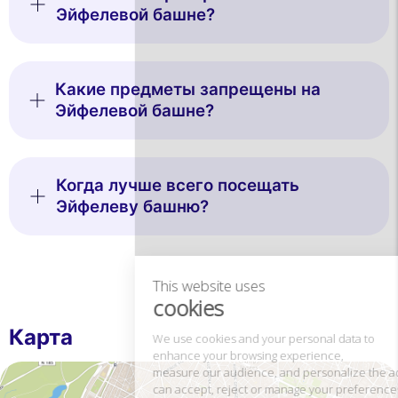
Эйфелевой башне?
Какие предметы запрещены на
Эйфелевой башне?
This website uses
Когда лучше всего посещать
cookies
Эйфелеву башню?
We use cookies and your personal data to
enhance your browsing experience,
measure our audience, and personalize the ads shown to you. You
can accept, reject or manage your preferences at any time.
Consents certified by
Карта
Reject All
Cookies Settings
Accept and close