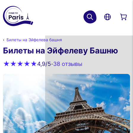
Билеты на Эйфелева башня
Билеты на Эйфелеву Башню
38 oтзывы
4,9
/5
-