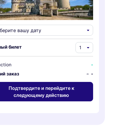
ный билет
ction
-
ий заказ
-
-
Подтвердите и перейдите к
следующему действию