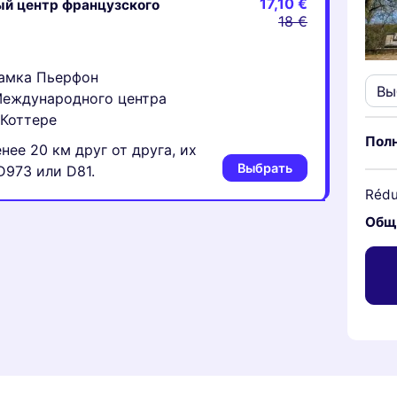
17,10 €
й центр французского
18 €
замка Пьерфон
Международного центра
-Коттере
Пол
нее 20 км друг от друга, их
Выбрать
D973 или D81.
Rédu
Общ