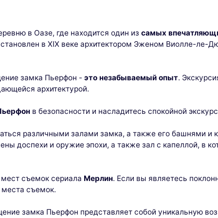
ревню в Оазе, где находится один из
самых впечатляющи
осстановлен в XIX веке архитектором Эженом Виолле-ле-
щение замка Пьерфон -
это незабываемый опыт
. Экскурс
дающейся архитектурой.
Пьерфон
в безопасности и насладитесь спокойной экскурс
аться различными залами замка, а также его башнями и
лены доспехи и оружие эпохи, а также зал с капеллой, в 
з мест съемок сериала
Мерлин
. Если вы являетесь поклон
 места съемок.
щение замка Пьерфон представляет собой уникальную во