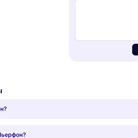
ы
он?
Пьерфон?