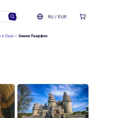
RU / EUR
 в Оазе
Замок Пьерфон