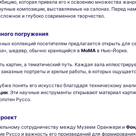
бицию, которая привела его к освоению множества жанр
рупные композиции, выставляемые на салонах. Перед нам
 сложное и глубоко современное творчество.
лного погружения
жных коллекций посетителям предлагается открыть для се
ка»
, шедевр, обычно хранящийся в
MoMA
в Нью-Йорке.
ь картин, а тематический путь. Каждая зала иллюстриру
 заказные портреты и зрелые работы, в которых ощущаетс
убже понять его искусство благодаря техническому анал
ции
. Эти научные инструменты открывают материал карт
олотен Руссо.
роект
тельному сотрудничеству между Музеем Оранжери и
Фон
ие Руссо и важность его произведений для формирования