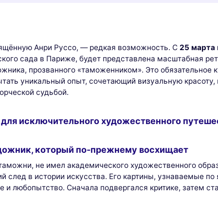
ящённую Анри Руссо, — редкая возможность. С
25 марта 
кого сада в Париже, будет представлена масштабная ре
ожника, прозванного «таможенником». Это обязательное 
спытать уникальный опыт, сочетающий визуальную красоту,
орческой судьбой.
 для исключительного художественного путеше
ожник, который по-прежнему восхищает
аможни, не имел академического художественного образо
ий след в истории искусства. Его картины, узнаваемые п
е и любопытство. Сначала подвергался критике, затем с