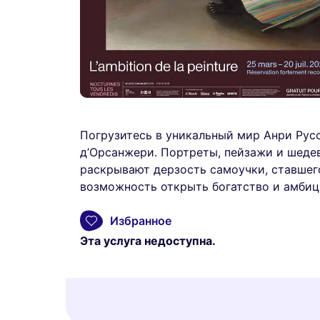
Погрузитесь в уникальный мир Анри Рус
д’Орсанжери. Портреты, пейзажи и шеде
раскрывают дерзость самоучки, ставше
возможность открыть богатство и амбици
Избранное
Эта услуга недоступна.