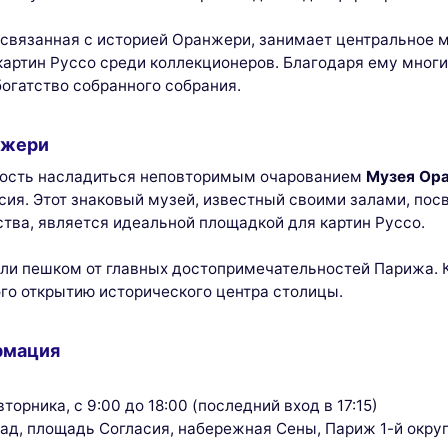
 связанная с историей Оранжери, занимает центральное 
картин Руссо среди коллекционеров. Благодаря ему мног
богатство собранного собрания.
нжери
ность насладиться неповторимым очарованием
Музея Ор
асия. Этот знаковый музей, известный своими залами, п
тва, является идеальной площадкой для картин Руссо.
или пешком от главных достопримечательностей Парижа. 
го открытию исторического центра столицы.
рмация
орника, с 9:00 до 18:00 (последний вход в 17:15)
д, площадь Согласия, набережная Сены, Париж 1-й окру