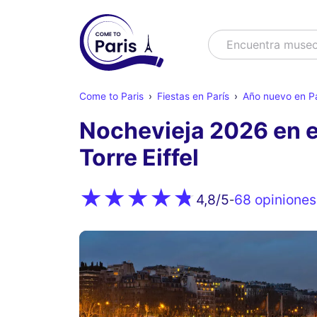
Buscar
Encuentra es
Come to Paris
Fiestas en París
Año nuevo en Pa
Nochevieja 2026 en el
Torre Eiffel
68 opiniones
4,8
/5
-