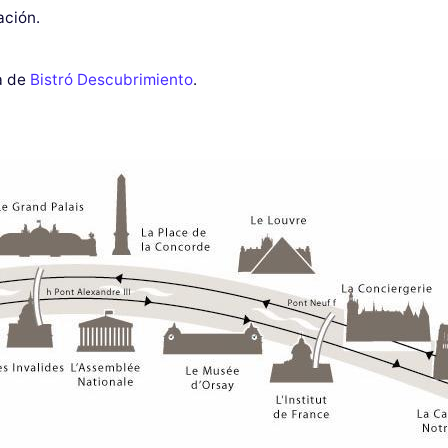
ación.
ta de
Bistró Descubrimiento
.