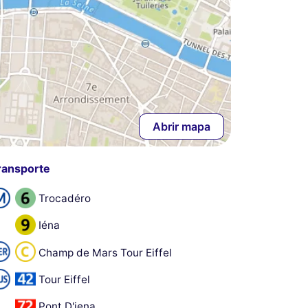
Abrir mapa
ransporte
Trocadéro
Iéna
Champ de Mars Tour Eiffel
Tour Eiffel
Pont D'iena