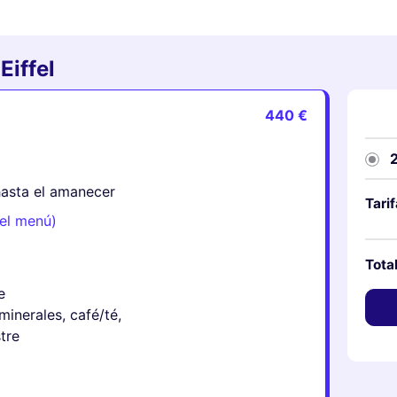
Eiffel
440 €
hasta el amanecer
Tari
 el menú)
Tota
e
minerales, café/té,
tre