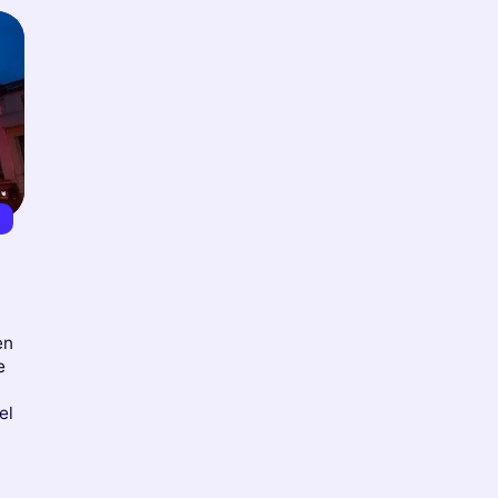
€
en
e
el