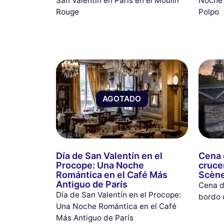
San Valentín en París en el Moulin
Noche 
Rouge
Polpo
AGOTADO
Día de San Valentín en el
Cena 
Procope: Una Noche
cruce
Romántica en el Café Más
Scèn
Antiguo de París
Cena d
Día de San Valentín en el Procope:
bordo 
Una Noche Romántica en el Café
Más Antiguo de París