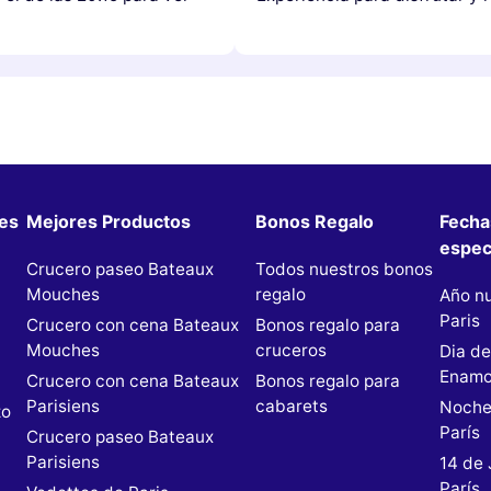
les
Mejores Productos
Bonos Regalo
Fecha
espec
Crucero paseo Bateaux
Todos nuestros bonos
Mouches
regalo
Año n
Paris
Crucero con cena Bateaux
Bonos regalo para
Mouches
cruceros
Dia de
n
Enamo
Crucero con cena Bateaux
Bonos regalo para
Parisiens
cabarets
Noche
zo
París
Crucero paseo Bateaux
Parisiens
14 de 
París