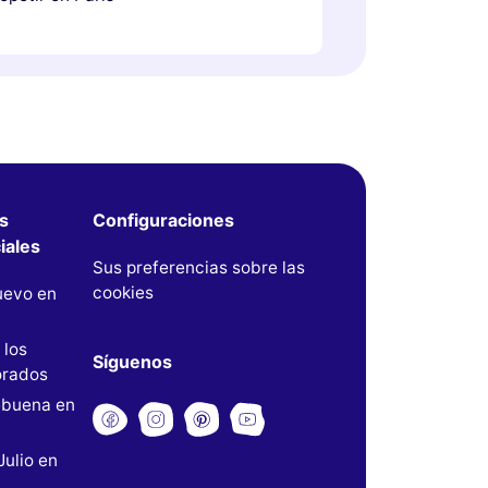
s
Configuraciones
iales
Sus preferencias sobre las
cookies
uevo en
 los
Síguenos
rados
buena en
Julio en