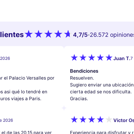
lientes
4,7
/5
26.572 opinione
-
Juan T.
e 2026
7
Bendiciones
r el Palacio Versalles por
Resuelven.
Sugiero enviar una ubicación
s asi qué lo tendré en
cierta edad se nos dificulta.
uros viajes a Paris.
Gracias.
Victor Os
de 2026
el de las 20.15 para ver
Experiencia para disfrutar y r