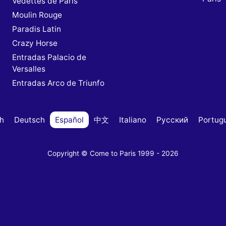
Vedettes de Paris
Moulin Rouge
Paradis Latin
s
Crazy Horse
Entradas Palacio de
Versalles
Entradas Arco de Triunfo
sh
Deutsch
Español
中文
Italiano
Русский
Portug
Copyright © Come to Paris 1999 - 2026