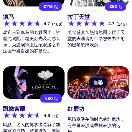
€119
起
€90
起
疯马
拉丁天堂
4.7
4.7
(468)
(249)
欢迎来到疯马的奇妙国土，性
美食盛宴加热情氛围：拉丁天
感尤物配上精美灯光及动感音
堂的表演者将带给您热力四射
乐，为您演绎上世纪浪漫之都
的巴黎歌舞表演。
法国千娇百媚的罗曼史。
售罄
€80
起
凯撒宫殿
红磨坊
4.6
(11)
尽情享受午间时光的红磨坊，
幽默且迷人的博学者造就了凯
有午餐表演或香槟表演的选
撒宫的成功。整装待发，盛宴
择！