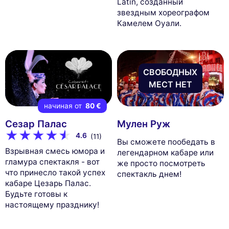
Latin, созданный
звездным хореографом
Камелем Оуали.
СВОБОДНЫХ
МЕСТ НЕТ
начиная от
80 €
Сезар Палас
Мулен Руж
4.6
(11)
Bы сможете пообедать в
Взрывная смесь юмора и
легендарном кабаре или
гламура спектакля - вот
же просто посмотреть
что принесло такой успех
спектакль днем!
кабаре Цезарь Палас.
Будьте готовы к
настоящему празднику!