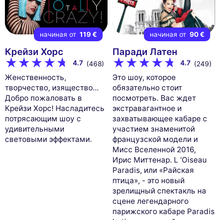
начиная от
119 €
начиная от
90 €
Крейзи Хорс
Паради Латен
4.7
4.7
(468)
(249)
Женственность,
Это шоу, которое
творчество, изящество...
обязательно стоит
Добро пожаловать в
посмотреть. Вас ждет
Крейзи Хорс! Насладитесь
экстравагантное и
потрясающим шоу с
захватывающее кабаре с
удивительными
участием знаменитой
световыми эффектами.
французской модели и
Мисс Вселенной 2016,
Ирис Миттенар. L ‘Oiseau
Paradis, или «Райская
птица», - это новый
зрелищный спектакль на
сцене легендарного
парижского кабаре Paradis