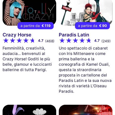
a partire da
€ 119
a partire da
€ 90
Crazy Horse
Paradis Latin
4.7
4.7
(468)
(249)
Femminilità, creatività,
Uno spettacolo di cabaret
audacia... benvenuti al
con Iris Mittenaere come
Crazy Horse! Goditi le più
prima ballerina e la
belle, glamour e luccicanti
coreografia di Kamel Ouali,
ballerine di tutta Parigi.
questa la straordinaria
proposta in cartellone del
Paradis Latin e la sua nuova
rivista di varietà L'Oiseau
Paradis.