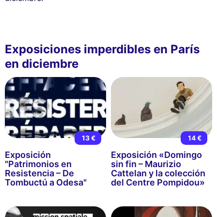
Exposiciones imperdibles en París
en diciembre
13 €
14 €
Exposición
Exposición «Domingo
"Patrimonios en
sin fin – Maurizio
Resistencia – De
Cattelan y la colección
Tombuctú a Odesa"
del Centre Pompidou»