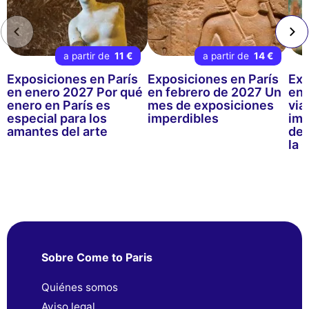
a partir de
11 €
a partir de
14 €
Exposiciones en París
Exposiciones en París
Exp
en enero 2027 Por qué
en febrero de 2027 Un
en 
enero en París es
mes de exposiciones
via
especial para los
imperdibles
imp
amantes del arte
de 
la 
Sobre Come to Paris
Quiénes somos
Aviso legal