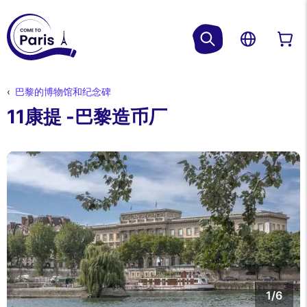
巴黎的博物馆和纪念碑
11康提 -巴黎造币厂
1/6