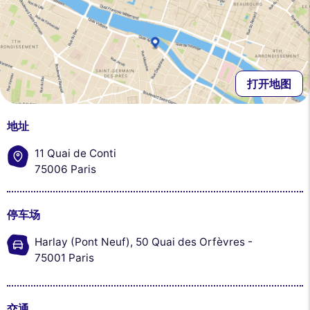
打开地图
地址
11 Quai de Conti
75006 Paris
停车场
Harlay (Pont Neuf), 50 Quai des Orfèvres -
75001 Paris
交通