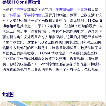
参观11 Conti博物馆
当然有
卢浮宫
及其著名的金字塔，
奥赛博物馆
，
小皇宫
和大皇
宫，
科学城
，
军事博物馆
以及罗丹博物馆。然而，巴黎充满了较
不为人知但仍值得一游的画廊和文化中心。毫无疑问，
11 Conti
博物馆
就是其中之一。于2017年开幕，它追溯了巴黎的最后一家
活跃工厂的历史：巴黎铸币厂。在这个标志性的地方，通过其华
丽的新古典主义外观首次令人印象深刻，这里的货币已经被铸造
了两个多世纪。这里有150名工匠将他们的专业知识和对工艺的
热情投入到他们的艺术服务中，制作首饰和奖章，包括法国荣誉
军团骑士的崇高徽章。11 Conti博物馆是一个奇妙的感官之旅，
工作室的工作与临时和永久展览巧妙交织。教育视频，增强现
实，独特的收藏品：11 Conti博物馆邀请游客以富有趣味和独特
的方式成为他们自己参观的主角，吸引了所有受众，包括儿童。
地图