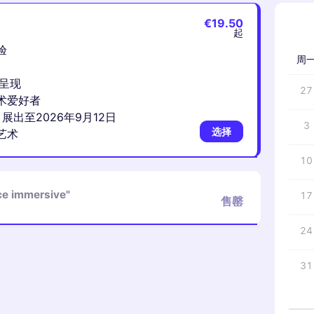
€19.50
‹
起
验
周
呈现
27
术爱好者
es）展出至2026年9月12日
3
选择
艺术
10
nce immersive"
17
售罄
24
31