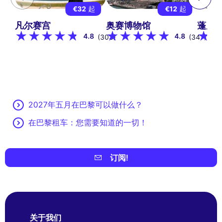
€32
起
€12
起
凡尔赛宫
奥赛博物馆
蓬皮
4.8
4.8
(303)
(347)
2027年五月在巴黎可以做什么？
在巴黎租车：您需要知道的一切！
订阅!
关于我们