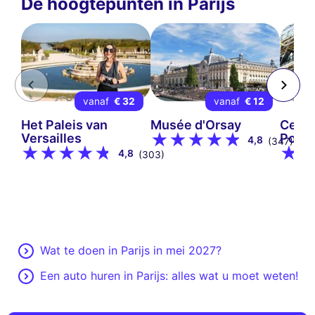
De hoogtepunten in Parijs
U
vanaf
€ 32
vanaf
€ 12
Het Paleis van
Musée d'Orsay
Centr
Versailles
Pompi
4,8
(347)
4,8
(303)
Wat te doen in Parijs in mei 2027?
Een auto huren in Parijs: alles wat u moet weten!