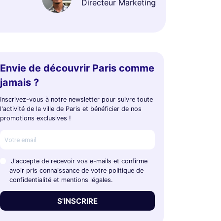
Directeur Marketing
Envie de découvrir Paris comme
jamais ?
Inscrivez-vous à notre newsletter pour suivre toute
l'activité de la ville de Paris et bénéficier de nos
promotions exclusives !
à partir de
16 €
Arc de Triomphe
J'accepte de recevoir vos e-mails et confirme
de Paris
4,5
(47)
avoir pris connaissance de votre politique de
4,8
(331)
confidentialité et mentions légales.
S'INSCRIRE