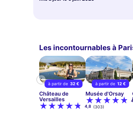
Les incontournables à Pari
à partir de
32 €
à partir de
12 €
Château de
Musée d'Orsay
Versailles
4,8
(303)