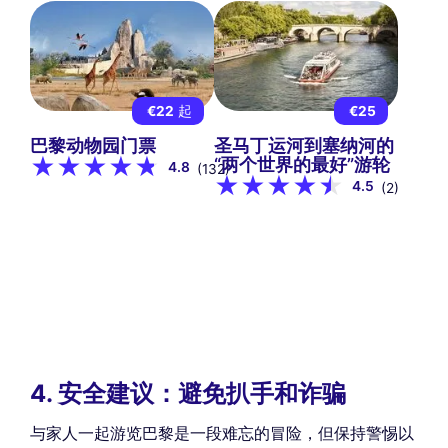
€22
起
€25
巴黎动物园门票
圣马丁运河到塞纳河的
“两个世界的最好”游轮
4.8
(132)
4.5
(2)
4. 安全建议：避免扒手和诈骗
与家人一起游览巴黎是一段难忘的冒险，但保持警惕以