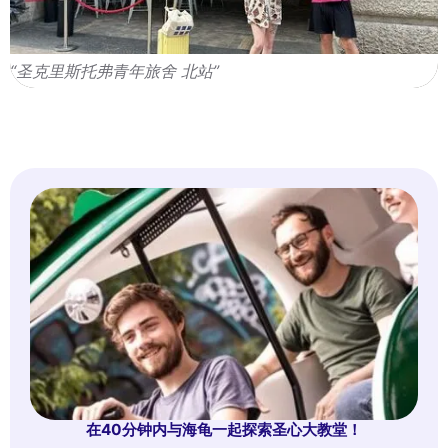
“圣克里斯托弗青年旅舍 北站”
在40分钟内与海龟一起探索圣心大教堂！