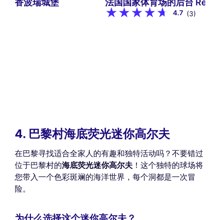
香波瑞城堡
法国国家体育场的后台
Rétro
4.7
(3)
4. 巴黎村海底荧光迷你高尔夫
在巴黎寻找适合全家人的有趣和独特活动吗？不要错过
位于巴黎村的
海底荧光迷你高尔夫
！这个独特的球场将
您带入一个色彩斑斓的海洋世界，每个洞都是一次冒
险。
为什么选择这个迷你高尔夫？