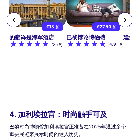
7
€13
起
€27.50
起
歇
的翻译是海军酒店
巴黎悖论博物馆
建筑
5
4.9
(8)
(8)
4. 加利埃拉宫：时尚触手可及
巴黎时尚博物馆加利埃拉宫正准备在2025年通过多个
重要展览来展示时尚的迷人历史。