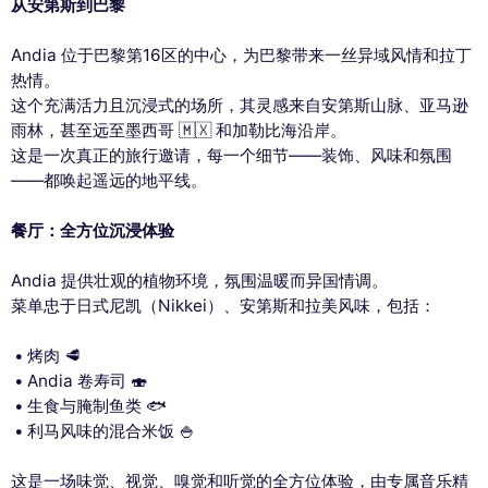
从安第斯到巴黎
Andia 位于巴黎第16区的中心，为巴黎带来一丝异域风情和拉丁
热情。
这个充满活力且沉浸式的场所，其灵感来自安第斯山脉、亚马逊
雨林，甚至远至墨西哥 🇲🇽 和加勒比海沿岸。
这是一次真正的旅行邀请，每一个细节——装饰、风味和氛围
——都唤起遥远的地平线。
餐厅：全方位沉浸体验
Andia 提供壮观的植物环境，氛围温暖而异国情调。
菜单忠于日式尼凯（Nikkei）、安第斯和拉美风味，包括：
烤肉 🥩
Andia 卷寿司 🍣
生食与腌制鱼类 🐟
利马风味的混合米饭 🍚
这是一场味觉、视觉、嗅觉和听觉的全方位体验，由专属音乐精