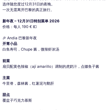
选伴随您度过12月31日的夜晚。
一次无需离开巴黎的真正旅行。
新年夜 – 12月31日特别菜单 2026
价格：每人 190 € 💶
🎉 Andia 巴黎新年夜
开胃小品
白鱼寿司，Chupe 酱，微辣虾浓汤
前菜
扇贝配黄色辣椒（ají amarillo）调制的虎奶汁，点缀鱼子酱
主菜
牛里脊，森林酱，红薯泥与鹅肝
甜点
覆盆子巧克力慕斯