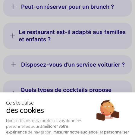
Peut-on réserver pour un brunch ?
Le restaurant est-il adapté aux familles
et enfants ?
Disposez-vous d’un service voiturier ?
Quels types de cocktails propose
Andia ?
Ce site utilise
des cookies
Nous utilisons des cookies et vos données
Est-ce que le restaurant offre une
personnelles pour
améliorer votre
expérience sensorielle complète ?
expérience
de navigation,
mesurer notre audience
, et
personnaliser